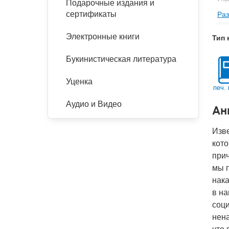
Подарочные издания и
сертификаты
Раз
Фор
Ве
Электронные книги
Тип 
Тип
Букинистическая литература
Кол
Год
Уценка
печ. 
IS
Аудио и Видео
Ан
Ко
Изве
кото
прич
мы п
нака
в на
соци
нена