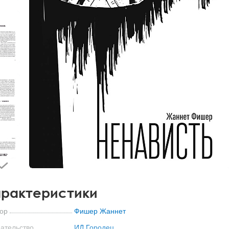
рактеристики
ор
Фишер Жаннет
ательство
ИД Городец