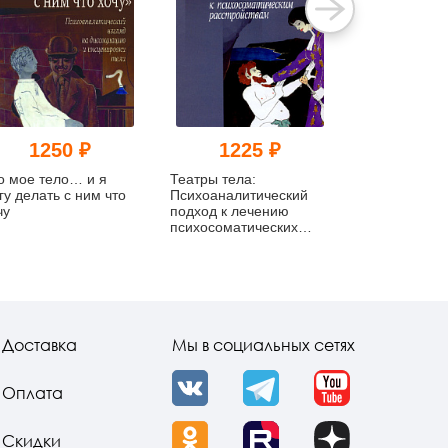
1250 ₽
1225 ₽
120
о мое тело… и я
Театры тела:
Психология 
гу делать с ним что
Психоаналитический
насилия. Пр
чу
подход к лечению
против тела
психосоматических
расстройств
Доставка
Мы в социальных сетях
Оплата
VK
Telegram
YouTube
Скидки
OK
Rutube
Dzen