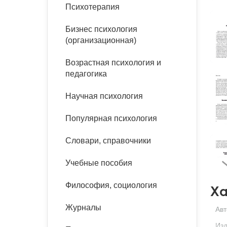
букинист
Психотерапия
Расстройства пищевого
Песочная терапия
Психология труда и
поведения
Психология развития
эргономика
Бизнес психология
Психодрама
(организационная)
Тревожные расстройства,
Социальная и
Психофизиология
панические атаки
организационная психология
Возрастная психология и
Сказкотерапия
педагогика
Социальная психология
Учебная литература
Другие направления
Научная психология
психотерапии
Классический и юнгианский
психоанализ
Популярная психология
Классический, эриксоновский
гипноз и НЛП
Словари, справочники
НЛП
Учебные пособия
Философия, социология
Ха
Журналы
Авт
Изд