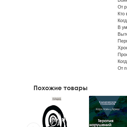
Войн
От р
Кто 
Ког
В у
Выт
Пер
Хро
Про
Когд
От п
Похожие товары