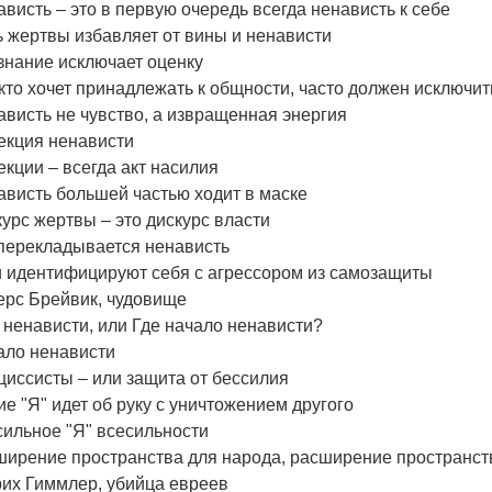
висть – это в первую очередь всегда ненависть к себе
 жертвы избавляет от вины и ненависти
знание исключает оценку
 кто хочет принадлежать к общности, часто должен исключит
висть не чувство, а извращенная энергия
екция ненависти
кции – всегда акт насилия
висть большей частью ходит в маске
урс жертвы – это дискурс власти
 перекладывается ненависть
и идентифицируют себя с агрессором из самозащиты
ерс Брейвик, чудовище
ненависти, или Где начало ненависти?
ало ненависти
иссисты – или защита от бессилия
е "Я" идет об руку с уничтожением другого
сильное "Я" всесильности
ширение пространства для народа, расширение пространств
рих Гиммлер, убийца евреев