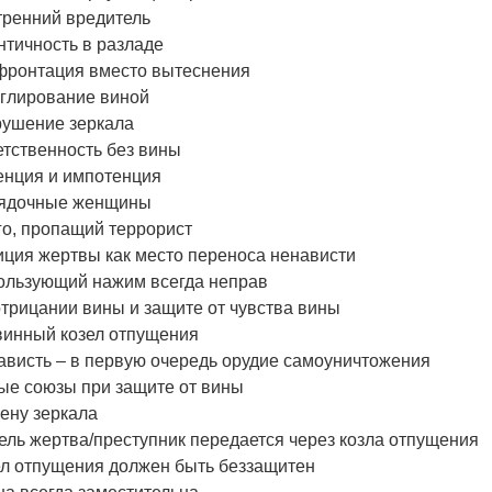
тренний вредитель
нтичность в разладе
фронтация вместо вытеснения
глирование виной
рушение зеркала
тственность без вины
енция и импотенция
ядочные женщины
го, пропащий террорист
иция жертвы как место переноса ненависти
ользующий нажим всегда неправ
трицании вины и защите от чувства вины
винный козел отпущения
ависть – в первую очередь орудие самоуничтожения
ые союзы при защите от вины
ену зеркала
ль жертва/преступник передается через козла отпущения
ел отпущения должен быть беззащитен