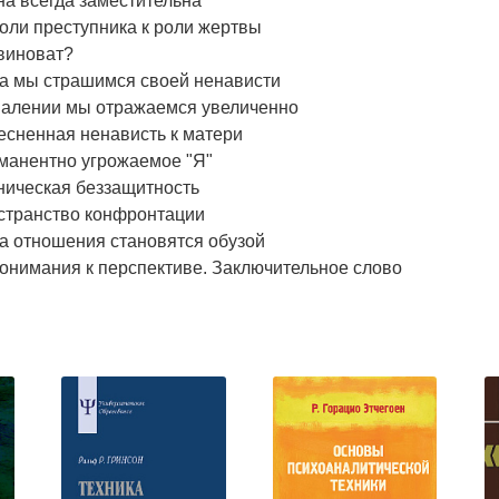
а всегда заместительна
оли преступника к роли жертвы
виноват?
да мы страшимся своей ненависти
малении мы отражаемся увеличенно
есненная ненависть к матери
манентно угрожаемое "Я"
ническая беззащитность
странство конфронтации
а отношения становятся обузой
онимания к перспективе. Заключительное слово