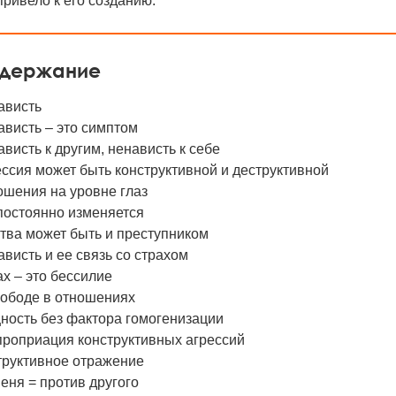
привело к его созданию.
держание
ависть
висть – это симптом
висть к другим, ненависть к себе
ссия может быть конструктивной и деструктивной
ошения на уровне глаз
постоянно изменяется
тва может быть и преступником
висть и ее связь со страхом
х – это бессилие
вободе в отношениях
ность без фактора гомогенизации
проприация конструктивных агрессий
труктивное отражение
еня = против другого