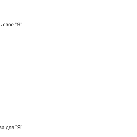
ь свое "Я"
а для "Я"