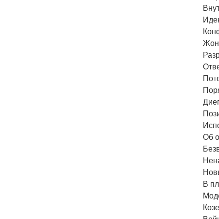
Вну
Иде
Кон
Жон
Раз
Отве
Пот
Пор
Дие
Поз
Исп
Об о
Без
Нен
Нов
В пл
Моде
Коз