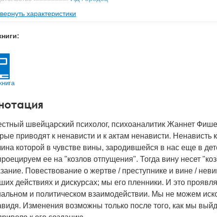
вернуть характеристики
мат книги
188x133x13 мм
с
0.237 кг
книги:
 обложки
Твердый переплет
-во стр
176
2026
книга
BN
978-5-907982-57-4
нотация
д
53532
стный швейцарский психолог, психоаналитик Жаннет Фишер
рые приводят к ненависти и к актам ненависти. Ненависть к
ина которой в чувстве вины, зародившейся в нас еще в детс
роецируем ее на "козлов отпущения". Тогда вину несет "коз
зание. Повествование о жертве / преступнике и вине / н
ших действиях и дискурсах; мы его пленники. И это проявля
альном и политическом взаимодействии. Мы не можем иско
видя. Изменения возможны только после того, как мы выйде