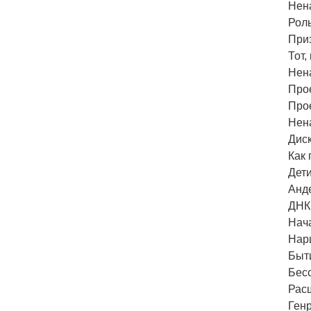
Нена
Роль
При
Тот,
Нена
Про
Прое
Нена
Диск
Как
Дет
Анд
ДНК 
Нач
Нарц
Быти
Бес
Рас
Ген