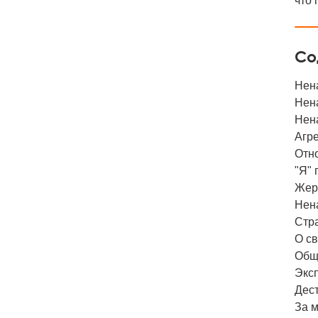
что 
Со
Нен
Нена
Нена
Агре
Отн
"Я" 
Жер
Нена
Стра
О с
Общ
Экс
Дес
За м