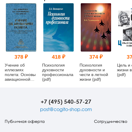
378 ₽
418 ₽
374 ₽
37
Учение об
Психология
Психология
Цель и
иллюзиях
духовности
духовности и
жизни в
полета: Основы
профессионала
чести в летной
(pdf)
авиационной
(pdf)
жизни (pdf)
делиалогии (pdf)
+7 (495) 540-57-27
post@cogito-shop.com
Публичная оферта
Сотрудничество