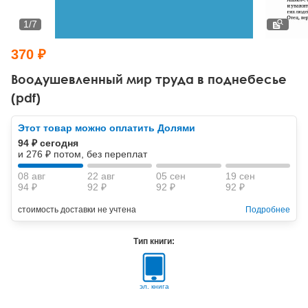
Тревожные расстройства, панические атаки
Психодрама
Психология труда и эргономика
Социальная и организационная психология
1
/
7
Сказкотерапия
Психофизиология
Учебная литература
370 ₽
Другие направления психотерапии
Социальная психология
Классический и юнгианский психоанализ
Воодушевленный мир труда в поднебесье
(pdf)
Классический, эриксоновский гипноз и НЛП
Этот товар можно оплатить Долями
НЛП
94 ₽ сегодня
и 276 ₽ потом, без переплат
08 авг
22 авг
05 сен
19 сен
94 ₽
92 ₽
92 ₽
92 ₽
стоимость доставки не учтена
Подробнее
Тип книги:
эл. книга