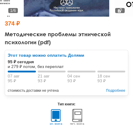
Тревожные расстройства, панические атаки
Психодрама
Психология труда и эргономика
Социальная и организационная психология
1
/
6
Сказкотерапия
Психофизиология
Учебная литература
374 ₽
Другие направления психотерапии
Социальная психология
Классический и юнгианский психоанализ
Методические проблемы этнической
психологии (pdf)
Классический, эриксоновский гипноз и НЛП
Этот товар можно оплатить Долями
НЛП
95 ₽ сегодня
и 279 ₽ потом, без переплат
07 авг
21 авг
04 сен
18 сен
95 ₽
93 ₽
93 ₽
93 ₽
стоимость доставки не учтена
Подробнее
Тип книги:
эл. книга
печ. книга