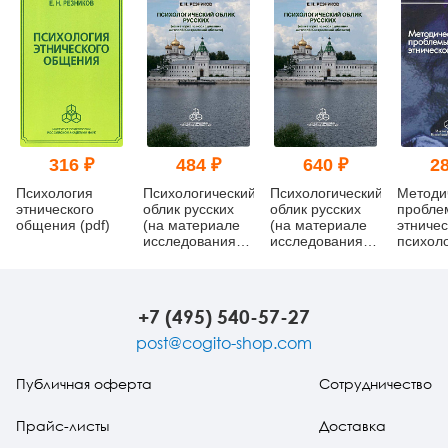
316 ₽
484 ₽
640 ₽
28
Психология
Психологический
Психологический
Методи
этнического
облик русских
облик русских
пробле
общения (pdf)
(на материале
(на материале
этниче
исследования
исследования
психол
жителей
жителей
Костромской
Костромской
области) (pdf)
области)
+7 (495) 540-57-27
post@cogito-shop.com
Публичная оферта
Сотрудничество
Прайс-листы
Доставка