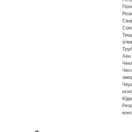
Попо
Рози
Свир
Соко
Тище
отв
Труб
Хен 
Чекл
Чесн
эме
Чкуа
осн
Юдин
Рез
конг