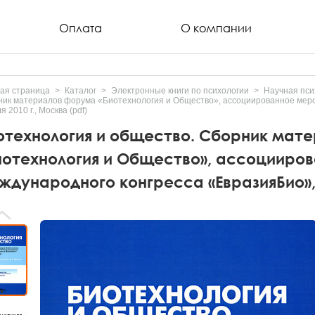
Оплата
О компании
ая страница
Каталог
Электронные книги по психологии
Научная пси
ик материалов форума «Биотехнология и Общество», ассоциированное мероп
я 2010 г., Москва (pdf)
отехнология и общество. Сборник мат
иотехнология и Общество», ассоцииров
ждународного конгресса «ЕвразияБио», 1