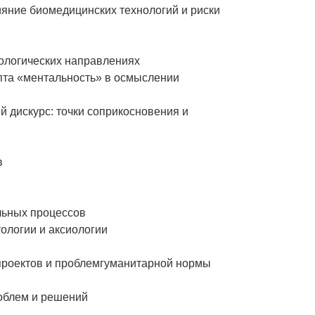
ияние биомедицинских технологий и риски
ологических направлениях
пта «ментальность» в осмыслении
 дискурс: точки соприкосновения и
в
льных процессов
тологии и аксиологии
проектов и проблемгуманитарной нормы
роблем и решений