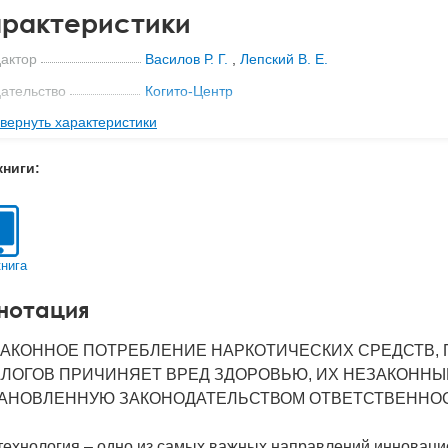
рактеристики
актор
Василов Р. Г.
,
Лепский В. Е.
ательство
Когито-Центр
вернуть характеристики
-во стр
159
2010
книги:
BN
978-5-89353-328-6
д
26605
книга
нотация
АКОННОЕ ПОТРЕБЛЕНИЕ НАРКОТИЧЕСКИХ СРЕДСТВ, 
ЛОГОВ ПРИЧИНЯЕТ ВРЕД ЗДОРОВЬЮ, ИХ НЕЗАКОННЫ
АНОВЛЕННУЮ ЗАКОНОДАТЕЛЬСТВОМ ОТВЕТСТВЕННОС
ехнология – одно из самых важных направлений инновацио