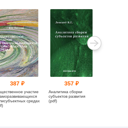
387 ₽
357 ₽
374
щественное участие
Аналитика сборки
Субъектно-
саморазвивающихся
субъектов развития
ориентирова
лисубъектных средах
(pdf)
подход к
f)
инновационн
развитию (pd