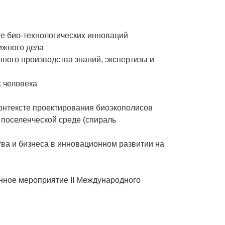
те био-технологических инноваций
ижного дела
ного производства знаний, экспертизы и
х человека
контексте проектирования биоэкополисов
 поселенческой среде (спираль
тва и бизнеса в инновационном развитии на
нное мероприятие II Международного