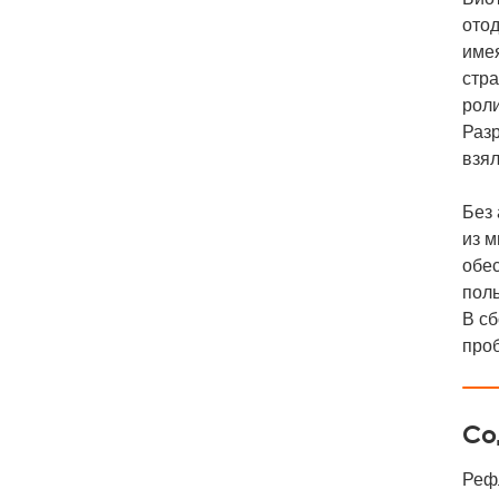
отод
име
стра
роли
Раз
взял
Без 
из м
обес
поль
В с
про
Со
Реф