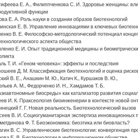
ифеева Е. А., Филиппченкова С. И. Здоровье женщины: вл
родуктивной функции
ва Е. А. Роль науки в создании образов биотехнологий
линская Е. В. Управление инновациями в ключевых биотехн
пенко В. Е. Философско-методологический потенциал конце
ехнологического аспекта общества
ленко Е. И. Опыт традиционной медицины и биометрический
фликта
ль Т. И. «Геном человека»: эффекты и последствия
ошеев Д. М. Классификация биотехнологий и оценка риско
кий В. Е., Анашкин М. Ю., Катич К., Куршаков В. Ю.,
льев А. М., Федорченко И. Н., Хамдамов Т. Б.
азиавтономные биосреды» как катализатор развития социа
ев И. К. Праксеология биоинженерии в контексте новой он
нецкий Г. Г. Новая реальность. Биотехнологический вызов
сеев В. И. Социогуманитарная экспертиза инновационных 
етдинова Ф. Т. Биоэкономика: биоэтика или биовласть?
гин В. С. Управленческие биотехнологии: конвергенция п
рова Е. В. Биотехнологии в информационном обществе