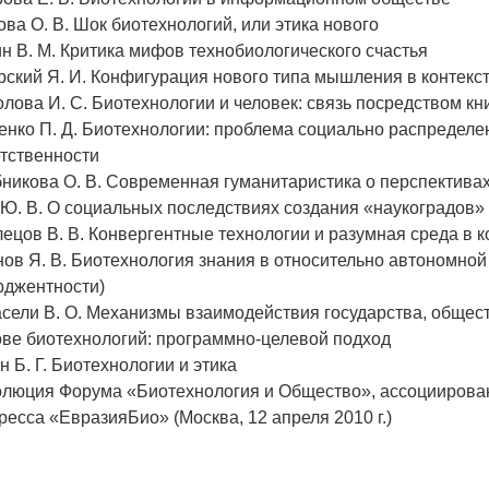
ва О. В. Шок биотехнологий, или этика нового
н В. М. Критика мифов технобиологического счастья
ский Я. И. Конфигурация нового типа мышления в контекс
лова И. С. Биотехнологии и человек: связь посредством кн
нко П. Д. Биотехнологии: проблема социально распределен
етственности
никова О. В. Современная гуманитаристика о перспектива
Ю. В. О социальных последствиях создания «наукоградов»
ецов В. В. Конвергентные технологии и разумная среда в 
ов Я. В. Биотехнология знания в относительно автономной
рджентности)
сели В. О. Механизмы взаимодействия государства, общес
ове биотехнологий: программно-целевой подход
 Б. Г. Биотехнологии и этика
олюция Форума «Биотехнология и Общество», ассоциирова
ресса «ЕвразияБио» (Москва, 12 апреля 2010 г.)