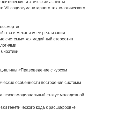
политические и этические аспекты
те VII социогуманитарного технологического
бессмертия
йства и механизм ее реализации
вые системы» как медийный стереотип
ологиями
р биоэтики
сциплины «Правоведение с курсом
ические особенности построения системы
 на психоэмоциональный статус молодежной
овки генетического кода к расшифровке