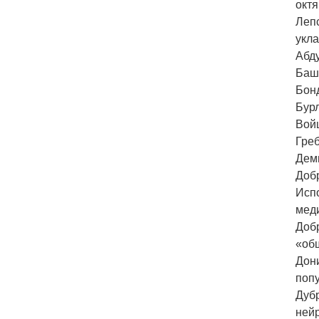
октя
Лепс
укл
Абду
Баши
Бон
Бурл
Вой
Греб
Дем
Добр
Исп
мед
Доб
«об
Дон
поп
Дубр
ней