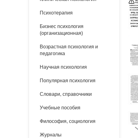
букинист
Расстройства пищевого
Песочная терапия
Психология труда и
Психотерапия
поведения
Психология развития
эргономика
Психодрама
Бизнес психология
Тревожные расстройства,
Социальная и
Психофизиология
(организационная)
панические атаки
организационная психология
Сказкотерапия
Социальная психология
Возрастная психология и
Учебная литература
Другие направления
педагогика
психотерапии
Классический и юнгианский
Научная психология
психоанализ
Классический, эриксоновский
гипноз и НЛП
Популярная психология
НЛП
Словари, справочники
Учебные пособия
Философия, социология
Журналы