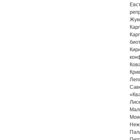
Евст
реп
Жуко
Кар
Кар
биот
Кири
кон
Кова
Крив
Лепс
Саве
«Кв
Лисе
Мали
Мои
Нежм
Пала
Пет