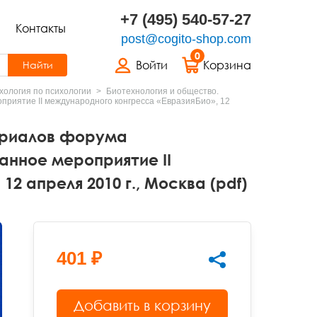
+7 (495) 540-57-27
Контакты
post@cogito-shop.com
0
Войти
Корзина
Найти
хология по психологии
Биотехнология и общество.
риятие II международного конгресса «ЕвразияБио», 12
ериалов форума
анное мероприятие II
2 апреля 2010 г., Москва (pdf)
401 ₽
Добавить в корзину