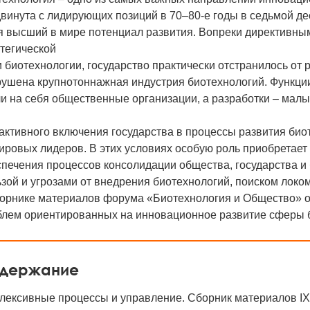
винута с лидирующих позиций в 70–80-е годы в седьмой де
я высший в мире потенциал развития. Вопреки директивны
тегической
 биотехнологии, государство практически отстранилось от 
рушена крупнотоннажная индустрия биотехнологий. Функци
и на себя общественные организации, а разработки – малы
активного включения государства в процессы развития био
ировых лидеров. В этих условиях особую роль приобретает
печения процессов консолидации общества, государства и
зой и угрозами от внедрения биотехнологий, поиском локом
борнике материалов форума «Биотехнология и Общество» 
блем ориентированных на инновационное развитие сферы б
держание
лексивные процессы и управление. Сборник материалов I