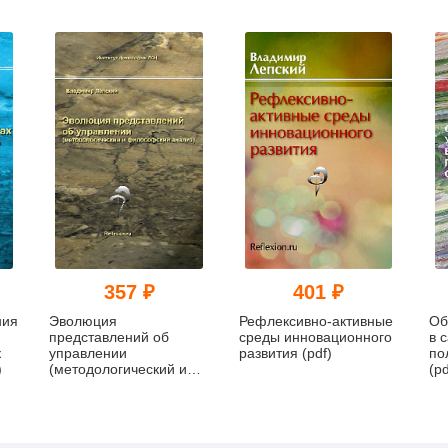
357 ₽
401 ₽
ния
Эволюция
Рефлексивно-активные
Об
представлений об
среды инновационного
в 
к
управлении
развития (pdf)
по
)
(методологический и
(pd
философский анализ)
(pdf)