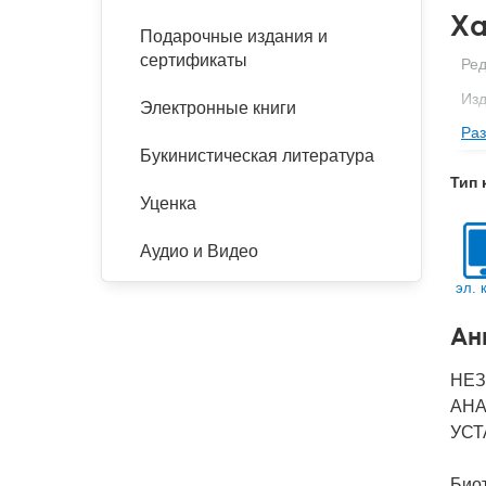
Ха
Подарочные издания и
сертификаты
Ред
Изд
Электронные книги
Раз
Кол
Букинистическая литература
Год
Тип 
IS
Уценка
Ко
Аудио и Видео
эл. 
Ан
НЕЗ
АНА
УСТ
Биот