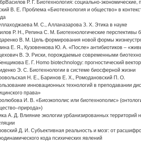
брВасилов Р. Г. Биотехнология: социально-экономические, 
кий В. Е. Проблема «Биотехнология и общество» в контекс
ада
ллаходжаева М. С., Алланазарова З. Х. Этика в науке
лов Р. Н., Репина С. М. Биотехнологические перспективы 
даренко В. М. Цель формирования новой формы жизнеустро
ина Е. Я., Кузовенкова Ю. А. «После» антибиотиков – «жи
цехович В. Э. Риски, порождаемые современными биотехн
енщикова Е. Г. Homo biotechnology: прогностический векто
иденко Э. С. Биотехнологии в системе биосферной жизни
овольская Н. Е., Баринов Е. Х., Ромодановский П. О.
ользование инновационных технологий в преподавании ди
ицинского права»
ролюбова И. В. «Биоэкополис или биотехнополис» (онтолог
щество–природа»)
ика А. Д. Влияние экологии урбанизированных территорий
уляции
овский Д. И. Субъективная реальность и мозг: от расшифр
родинамического кода психических явлений