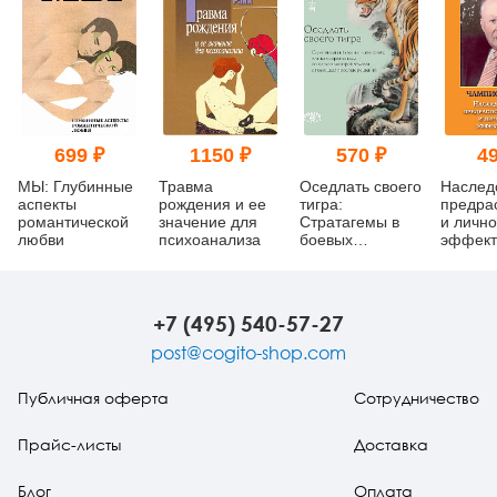
699 ₽
1150 ₽
570 ₽
49
МЫ: Глубинные
Травма
Оседлать своего
Наслед
аспекты
рождения и ее
тигра:
предра
романтической
значение для
Cтратагемы в
и личн
любви
психоанализа
боевых
эффект
искусствах, или
как справляться
со сложными
проблемами с
+7 (495) 540-57-27
помощью
простых
post@cogito-shop.com
решений
Публичная оферта
Сотрудничество
Прайс-листы
Доставка
Блог
Оплата