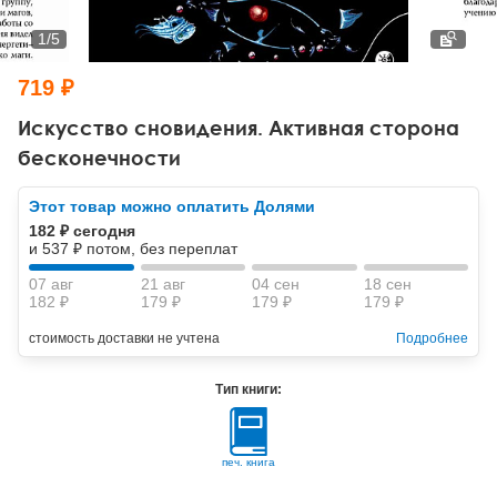
Тревожные расстройства, панические атаки
Психодрама
Психология труда и эргономика
Социальная и организационная психология
1
/
5
Сказкотерапия
Психофизиология
Учебная литература
719 ₽
Другие направления психотерапии
Социальная психология
Классический и юнгианский психоанализ
Искусство сновидения. Активная сторона
бесконечности
Классический, эриксоновский гипноз и НЛП
Этот товар можно оплатить Долями
НЛП
182 ₽ сегодня
и 537 ₽ потом, без переплат
07 авг
21 авг
04 сен
18 сен
182 ₽
179 ₽
179 ₽
179 ₽
стоимость доставки не учтена
Подробнее
Тип книги:
печ. книга