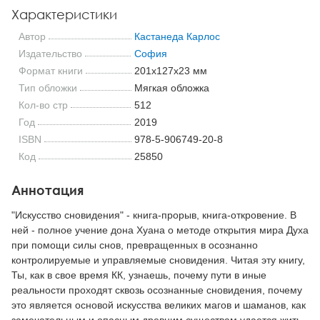
Характеристики
Автор
Кастанеда Карлос
Издательство
София
Формат книги
201x127x23 мм
Тип обложки
Мягкая обложка
Кол-во стр
512
Год
2019
ISBN
978-5-906749-20-8
Код
25850
Аннотация
"Искусство сновидения" - книга-прорыв, книга-откровение. В
ней - полное учение дона Хуана о методе открытия мира Духа
при помощи силы снов, превращенных в осознанно
контролируемые и управляемые сновидения. Читая эту книгу,
Ты, как в свое время КК, узнаешь, почему пути в иные
реальности проходят сквозь осознанные сновидения, почему
это является основой искусства великих магов и шаманов, как