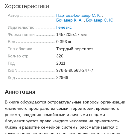
Характеристики
Автор
Нартова-Бочавер С. К.
,
Бочавер К. А.
,
Бочавер С. Ю.
Издательство
Генезис
Формат книги
145x205x17 мм
Вес
0.393 кг
Тип обложки
Твердый переплет
Кол-во стр
320
Год
2011
ISBN
978-5-98563-247-7
Код
22966
Аннотация
В книге обсуждаются остроактуальные вопросы организации
жизненного пространства семьи: территории, временного
режима, владения семейными и личными вещами.
Аргументируется право каждого человека на приватность.
Жизнь и развитие семейной системы рассматриваются с
точки зрения построения и нарушения личностных границ.