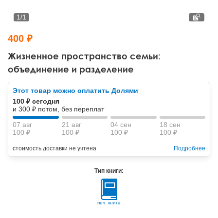
Тревожные расстройства, панические атаки
Психодрама
Психология труда и эргономика
Социальная и организационная психология
1
/
1
Сказкотерапия
Психофизиология
Учебная литература
400 ₽
Другие направления психотерапии
Социальная психология
Классический и юнгианский психоанализ
Жизненное пространство семьи:
объединение и разделение
Классический, эриксоновский гипноз и НЛП
Этот товар можно оплатить Долями
НЛП
100 ₽ сегодня
и 300 ₽ потом, без переплат
07 авг
21 авг
04 сен
18 сен
100 ₽
100 ₽
100 ₽
100 ₽
стоимость доставки не учтена
Подробнее
Тип книги:
печ. книга