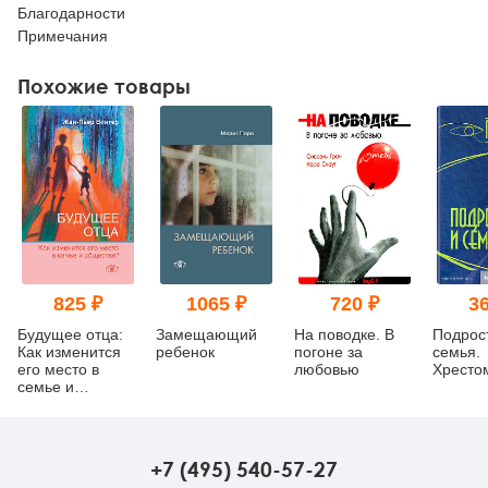
Благодарности
Примечания
Похожие товары
825 ₽
1065 ₽
720 ₽
36
Будущее отца:
Замещающий
На поводке. В
Подрос
Как изменится
ребенок
погоне за
семья.
его место в
любовью
Хресто
семье и
обществе?
+7 (495) 540-57-27