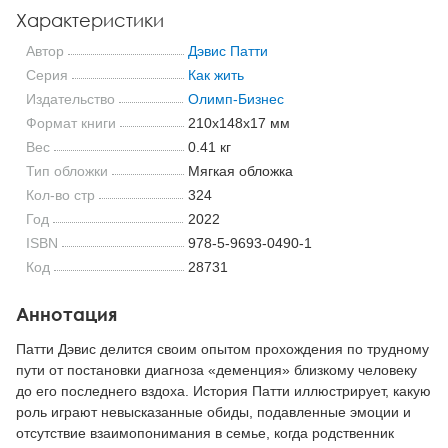
Характеристики
Автор
Дэвис Патти
Серия
Как жить
Издательство
Олимп-Бизнес
Формат книги
210x148x17 мм
Вес
0.41 кг
Тип обложки
Мягкая обложка
Кол-во стр
324
Год
2022
ISBN
978-5-9693-0490-1
Код
28731
Аннотация
Патти Дэвис делится своим опытом прохождения по трудному
пути от постановки диагноза «деменция» близкому человеку
до его последнего вздоха. История Патти иллюстрирует, какую
роль играют невысказанные обиды, подавленные эмоции и
отсутствие взаимопонимания в семье, когда родственник