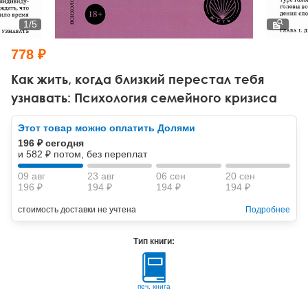
Тревожные расстройства, панические атаки
Психодрама
Психология труда и эргономика
Социальная и организационная психология
1
/
5
Сказкотерапия
Психофизиология
Учебная литература
778 ₽
Другие направления психотерапии
Социальная психология
Классический и юнгианский психоанализ
Как жить, когда близкий перестал тебя
узнавать: Психология семейного кризиса
Классический, эриксоновский гипноз и НЛП
Этот товар можно оплатить Долями
НЛП
196 ₽ сегодня
и 582 ₽ потом, без переплат
09 авг
23 авг
06 сен
20 сен
196 ₽
194 ₽
194 ₽
194 ₽
стоимость доставки не учтена
Подробнее
Тип книги:
печ. книга