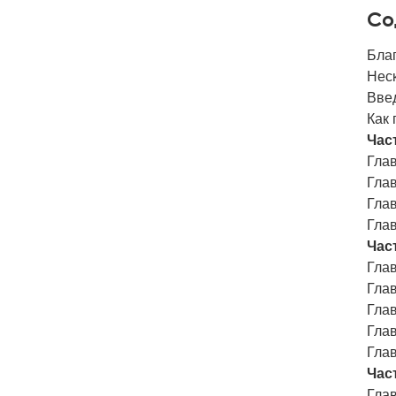
Со
Бла
Неск
Вве
Как 
Част
Глав
Гла
Гла
Глав
Част
Глав
Глав
Глав
Гла
Гла
Част
Глав