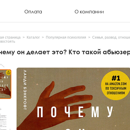
Оплата
О компании
ая страница
Каталог
Популярная психология
Семья, развод, отнош
востоять
чему он делает это? Кто такой абьюзер