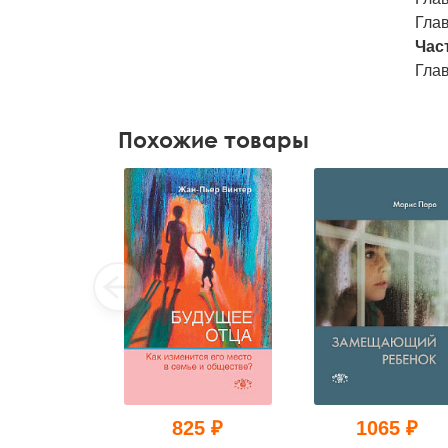
Глав
Част
Гла
Похожие товары
825 ₽
1065 ₽