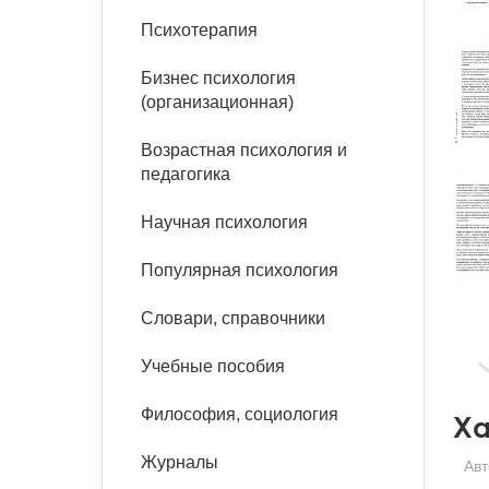
букинист
Психотерапия
Расстройства пищевого
Песочная терапия
Психология труда и
поведения
Психология развития
эргономика
Бизнес психология
Психодрама
(организационная)
Тревожные расстройства,
Социальная и
Психофизиология
панические атаки
организационная психология
Сказкотерапия
Возрастная психология и
Социальная психология
педагогика
Учебная литература
Другие направления
психотерапии
Научная психология
Классический и юнгианский
психоанализ
Классический, эриксоновский
Популярная психология
гипноз и НЛП
Словари, справочники
НЛП
Учебные пособия
Философия, социология
Ха
Журналы
Авт