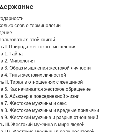
держание
годарности
олько слов о терминологии
дение
пользоваться этой книгой
ь I.
Природа жестокого мышления
а 1. Тайна
ва 2. Мифология
ва 3. Образ мышления жестокой личности
а 4. Типы жестоких личностей
ь II.
Тиран в отношениях с женщиной
а 5. Как начинается жестокое обращение
а 6. Абьюзер в повседневной жизни
а 7. Жестокие мужчины и секс
ва 8. Жестокие мужчины и вредные привычки
ва 9. Жестокий мужчина и разрыв отношений
ь III.
Жестокий мужчина в мире людей
а 10. Жестокие мужчины в роли родителей