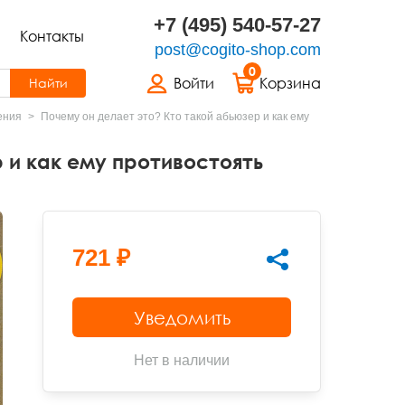
+7 (495) 540-57-27
Контакты
post@cogito-shop.com
0
Войти
Корзина
Найти
ения
Почему он делает это? Кто такой абьюзер и как ему
 и как ему противостоять
721 ₽
Уведомить
Нет в наличии