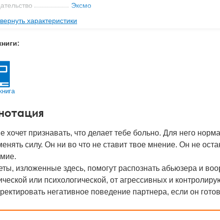
ательство
Эксмо
вернуть характеристики
мат книги
215x166x21 мм
с
0.59 кг
книги:
 обложки
Твердый переплет
-во стр
400
2021
книга
BN
978-5-04-154018-0
нотация
д
27351
е хочет признавать, что делает тебе больно. Для него норм
енять силу. Он ни во что не ставит твое мнение. Он не ост
мие.
ты, изложенные здесь, помогут распознать абьюзера и во
ческой или психологической, от агрессивных и контролиру
ректировать негативное поведение партнера, если он готов