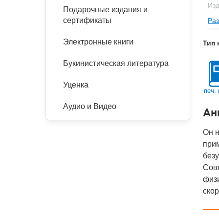
Изд
Подарочные издания и
сертификаты
Раз
Фор
Ве
Электронные книги
Тип 
Тип
Букинистическая литература
Кол
Год
Уценка
печ. 
IS
Аудио и Видео
Ан
Ко
Он н
прим
безу
Сове
физи
скор