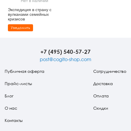
Нет в наличии
Тревожные расстройства, панические атаки
Психодрама
Психология труда и эргономика
Социальная и организационная психология
Экспедиция в страну с
вулканами семейных
Сказкотерапия
Психофизиология
Учебная литература
кризисов
Уведомить
Другие направления психотерапии
Социальная психология
Классический и юнгианский психоанализ
Классический, эриксоновский гипноз и НЛП
+7 (495) 540-57-27
НЛП
post@cogito-shop.com
Публичная оферта
Сотрудничество
Прайс-листы
Доставка
Блог
Оплата
О нас
Скидки
Контакты