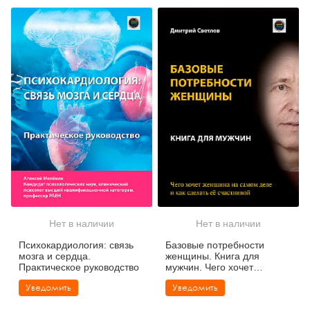
Нет в наличии
Нет в наличии
Психокардиология: связь
Базовые потребности
мозга и сердца.
женщины. Книга для
Практическое руководство
мужчин. Чего хочет
женщина на самом деле и
Уведомить
Уведомить
как сделать её счастливой