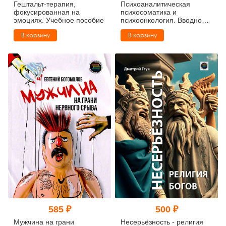
Гештальт-терапия,
Психоаналитическая
фокусированная на
психосоматика и
эмоциях. Учебное пособие
психоонкология. Вводное
руководство для
В корзину
В корзину
психоаналитиков,
психоаналитически-
ориентированных
психологов и
психотерапевтов
585 ₽
500 ₽
Мужчина на грани
Несерьёзность - религия