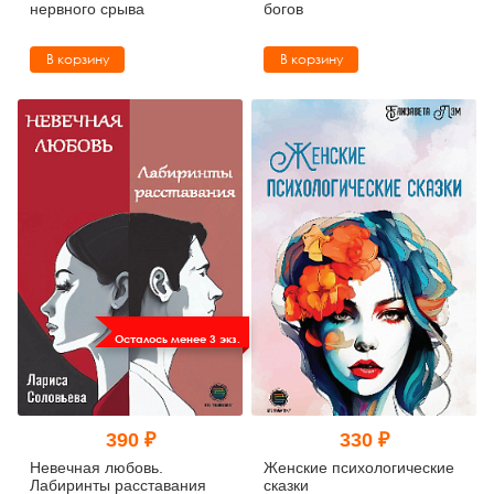
нервного срыва
богов
В корзину
В корзину
Осталось менее 3 экз.
390 ₽
330 ₽
Невечная любовь.
Женские психологические
Лабиринты расставания
сказки