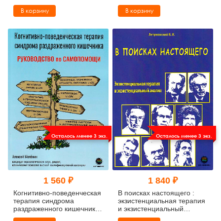
деятельности
В корзину
В корзину
Осталось менее 3 экз.
Осталось менее 3 экз.
1 560 ₽
1 840 ₽
Когнитивно-поведенческая
В поисках настоящего :
терапия синдрома
экзистенциальная терапия
раздраженного кишечника.
и экзистенциальный
Руководство самопомощи
анализ