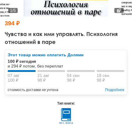
Тревожные расстройства, панические атаки
Психодрама
Психология труда и эргономика
Социальная и организационная психология
1
/
5
Сказкотерапия
Психофизиология
Учебная литература
394 ₽
Другие направления психотерапии
Социальная психология
Классический и юнгианский психоанализ
Чувства и как ими управлять. Психология
отношений в паре
Классический, эриксоновский гипноз и НЛП
Этот товар можно оплатить Долями
НЛП
100 ₽ сегодня
и 294 ₽ потом, без переплат
07 авг
21 авг
04 сен
18 сен
100 ₽
98 ₽
98 ₽
98 ₽
стоимость доставки не учтена
Подробнее
Тип книги:
печ. книга