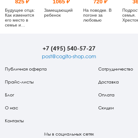
825 ₽
1065 ₽
720 ₽
36
Будущее отца:
Замещающий
На поводке. В
Подрос
Как изменится
ребенок
погоне за
семья.
его место в
любовью
Хресто
семье и
обществе?
+7 (495) 540-57-27
post@cogito-shop.com
Публичная оферта
Сотрудничество
Прайс-листы
Доставка
Блог
Оплата
О нас
Скидки
Контакты
Мы в социальных сетях