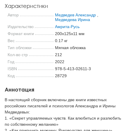
Характеристики
Автор
Медведев Александр
,
Медведева Ирина
Издательство
Амрита-Русь
Формат книги
200x125x11 мм
Вес
0.17 кг
Тип обложки
Мягкая обложка
Кол-во стр
212
Год
2022
ISBN
978-5-413-02611-3
Код
28729
Аннотация
В настоящий сборник включены две книги известных
российских писателей и психологов Александра и Ирины
Медведевых:
1. «Секрет управляемых чувств. Как влюбиться и разлюбить
по собственному желанию»
2. «Как приручить мужчину. Руководство для женщины».