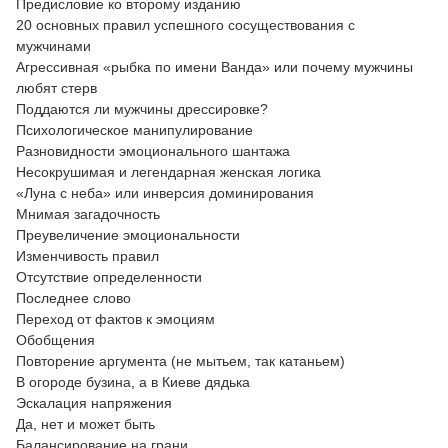
Предисловие ко второму изданию
20 основных правил успешного сосуществования с
мужчинами
Агрессивная «рыбка по имени Ванда» или почему мужчины
любят стерв
Поддаются ли мужчины дрессировке?
Психологическое манипулирование
Разновидности эмоционального шантажа
Несокрушимая и легендарная женская логика
«Луна с неба» или инверсия доминирования
Мнимая загадочность
Преувеличение эмоциональности
Изменчивость правил
Отсутствие определенности
Последнее слово
Переход от фактов к эмоциям
Обобщения
Повторение аргумента (не мытьем, так катаньем)
В огороде бузина, а в Киеве дядька
Эскалация напряжения
Да, нет и может быть
Балансирование на грани