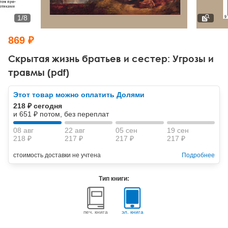
Тревожные расстройства, панические атаки
Психодрама
Психология труда и эргономика
Социальная и организационная психология
1
/
8
Сказкотерапия
Психофизиология
Учебная литература
869 ₽
Другие направления психотерапии
Социальная психология
Классический и юнгианский психоанализ
Скрытая жизнь братьев и сестер: Угрозы и
травмы (pdf)
Классический, эриксоновский гипноз и НЛП
Этот товар можно оплатить Долями
НЛП
218 ₽ сегодня
и 651 ₽ потом, без переплат
08 авг
22 авг
05 сен
19 сен
218 ₽
217 ₽
217 ₽
217 ₽
стоимость доставки не учтена
Подробнее
Тип книги:
печ. книга
эл. книга