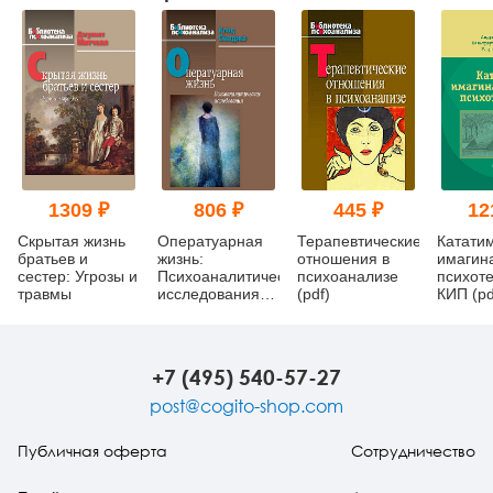
1309 ₽
806 ₽
445 ₽
12
Скрытая жизнь
Оператуарная
Терапевтические
Катати
братьев и
жизнь:
отношения в
имагин
сестер: Угрозы и
Психоаналитические
психоанализе
психот
травмы
исследования
(pdf)
КИП (pd
(pdf)
+7 (495) 540-57-27
post@cogito-shop.com
Публичная оферта
Сотрудничество