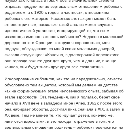
науках заключалась в том, чтобы в значительной степени
отдавать предпочтение вертикальным отношениям ребенка с
родителем; а с 1920-х годов, в частности, отношениям
ребенка с его матерью. Насколько этот акцент может быть
этноцентричным, насколько такой анализ может служить
идеологической установке, игнорирующей то, что всем
известно,а именно важность сиблингов? Недавно в маленькой
деревне на юге Франции, которую я хорошо знаю, моя
подруга, обсуждавшая со мной своих маленьких дочерей,
сказала следующее: «Конечно, в долгосрочной перспективе
они гораздо важнее друг для друга, чем я для них, в конце
концов, они будут знать друг друга всю свою жизнь».
Игнорирование сиблингов, как это ни парадоксально, отчасти
обусловлено тем акцентом, который мы делаем на детстве
как на формирующем этапе человеческого опыта, забывая об
этапе взрослости. Эта тенденция, как я полагаю, берет свое
начало в XVII веке в западном мире (Aries, 1962); после этого
она набирает обороты, достигая пика сначала в XIX, а затем в
XX веке. Тем не менее те, кто изучает детей, конечно же,
являются взрослыми, и это находит отражение в том, что
вертикальные отношения родитель – ребенок переносятся на