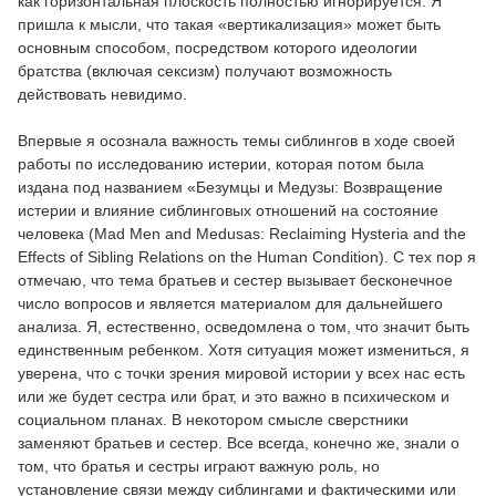
как горизонтальная плоскость полностью игнорируется. Я
пришла к мысли, что такая «вертикализация» может быть
основным способом, посредством которого идеологии
братства (включая сексизм) получают возможность
действовать невидимо.
Впервые я осознала важность темы сиблингов в ходе своей
работы по исследованию истерии, которая потом была
издана под названием «Безумцы и Медузы: Возвращение
истерии и влияние сиблинговых отношений на состояние
человека (Mad Men and Medusas: Reclaiming Hysteria and the
Effects of Sibling Relations on the Human Condition). С тех пор я
отмечаю, что тема братьев и сестер вызывает бесконечное
число вопросов и является материалом для дальнейшего
анализа. Я, естественно, осведомлена о том, что значит быть
единственным ребенком. Хотя ситуация может измениться, я
уверена, что с точки зрения мировой истории у всех нас есть
или же будет сестра или брат, и это важно в психическом и
социальном планах. В некотором смысле сверстники
заменяют братьев и сестер. Все всегда, конечно же, знали о
том, что братья и сестры играют важную роль, но
установление связи между сиблингами и фактическими или