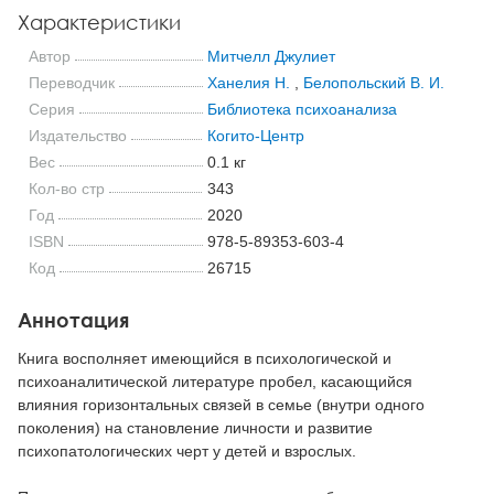
Характеристики
Автор
Митчелл Джулиет
Переводчик
Ханелия Н.
,
Белопольский В. И.
Серия
Библиотека психоанализа
Издательство
Когито-Центр
Вес
0.1 кг
Кол-во стр
343
Год
2020
ISBN
978-5-89353-603-4
Код
26715
Аннотация
Книга восполняет имеющийся в психологической и
психоаналитической литературе пробел, касающийся
влияния горизонтальных связей в семье (внутри одного
поколения) на становление личности и развитие
психопатологических черт у детей и взрослых.