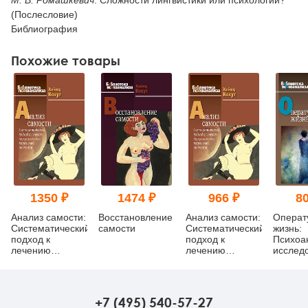
(Послесловие)
Библиография
Похожие товары
1350 ₽
1474 ₽
966 ₽
80
Анализ самости:
Восстановление
Анализ самости:
Операт
Систематический
самости
Систематический
жизнь:
подход к
подход к
Психоа
лечению
лечению
исслед
нарциссических
нарциссических
(pdf)
нарушений
нарушений
личности
личности (pdf)
+7 (495) 540-57-27