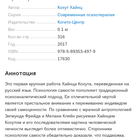
Автор
Кохут Хайнц
Серия
Современная психотерапия
Издательство
Когито-Центр
Вес
0.1 кг
Кол-во стр
316
Год
2017
ISBN
978-5-89353-497-9
Код
17630
Аннотация
Это первая крупная работа Хайнца Кохута, переведенная на
русский язык. Психология самости пополняет традиционный
психоаналитический подход. Ее отличительной чертой
является пристальное внимание к переживанию индивидом
своей самоценности. По сравнению с мрачной антропологией
Зигмунда Фрейда и Мелани Кляйн рисуемая Хайнцем
Кохутом и его последователями картина человеческой
личности выглядит более оптимистично. Сторонники
психологии самости убедительно доказали, что поддержка,