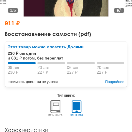
Тревожные расстройства, панические атаки
Психодрама
Психология труда и эргономика
Социальная и организационная психология
1
/
5
Сказкотерапия
Психофизиология
Учебная литература
911 ₽
Другие направления психотерапии
Социальная психология
Классический и юнгианский психоанализ
Восстановление самости (pdf)
Классический, эриксоновский гипноз и НЛП
Этот товар можно оплатить Долями
230 ₽ сегодня
НЛП
и 681 ₽ потом, без переплат
09 авг
23 авг
06 сен
20 сен
230 ₽
227 ₽
227 ₽
227 ₽
стоимость доставки не учтена
Подробнее
Тип книги:
печ. книга
эл. книга
Характеристики