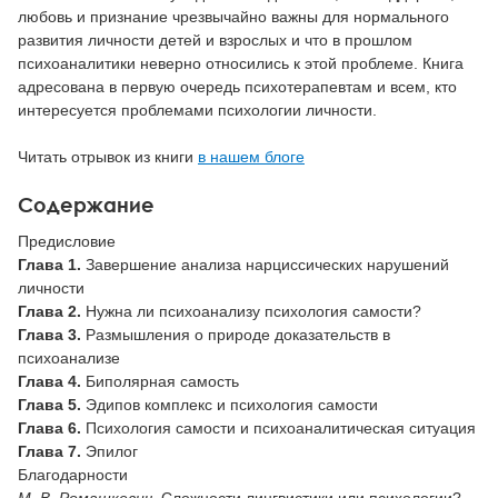
любовь и признание чрезвычайно важны для нормального
развития личности детей и взрослых и что в прошлом
психоаналитики неверно относились к этой проблеме. Книга
адресована в первую очередь психотерапевтам и всем, кто
интересуется проблемами психологии личности.
Читать отрывок из книги
в нашем блоге
Содержание
Предисловие
Глава 1.
Завершение анализа нарциссических нарушений
личности
Глава 2.
Нужна ли психоанализу психология самости?
Глава 3
.
Размышления о природе доказательств в
психоанализе
Глава 4.
Биполярная самость
Глава 5.
Эдипов комплекс и психология самости
Глава 6.
Психология самости и психоаналитическая ситуация
Глава 7.
Эпилог
Благодарности
М. В. Ромашкевич
. Сложности лингвистики или психологии?