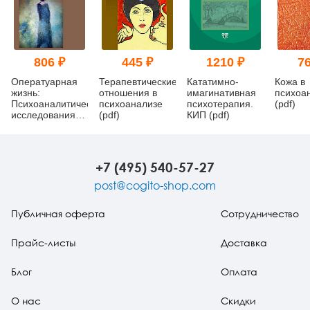
806 ₽
445 ₽
1210 ₽
76
Оператуарная
Терапевтические
Кататимно-
Кожа в
жизнь:
отношения в
имагинативная
психоа
Психоаналитические
психоанализе
психотерапия.
(pdf)
исследования
(pdf)
КИП (pdf)
(pdf)
+7 (495) 540-57-27
post@cogito-shop.com
Публичная оферта
Сотрудничество
Прайс-листы
Доставка
Блог
Оплата
О нас
Скидки