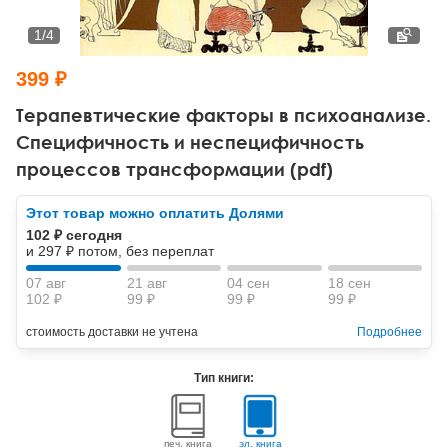
Тревожные расстройства, панические атаки
Психодрама
Психология труда и эргономика
Социальная и организационная психология
1
/
4
Сказкотерапия
Психофизиология
Учебная литература
399 ₽
Другие направления психотерапии
Социальная психология
Классический и юнгианский психоанализ
Терапевтические факторы в психоанализе.
Специфичность и неспецифичность
Классический, эриксоновский гипноз и НЛП
процессов трансформации (pdf)
НЛП
Этот товар можно оплатить Долями
102 ₽ сегодня
и 297 ₽ потом, без переплат
07 авг
21 авг
04 сен
18 сен
102 ₽
99 ₽
99 ₽
99 ₽
стоимость доставки не учтена
Подробнее
Тип книги:
печ. книга
эл. книга