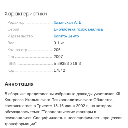
Характеристики
Редактор
Казанская А. В.
Серия
Библиотека психоанализа
Издательство
Когито-Центр
Вес
0.1 кг
Кол-во стр
206
Год
2007
ISBN
5-89353-216-3
Код
17542
Аннотация
В сборнике представлены избранные доклады участников XII
Конгресса Итальянского Психоаналитического Общества,
состоявшегося в Триесте 13-16 июня 2002 г., на котором
обсуждалась тема: "Терапевтические факторы в
психоанализе. Специфичность и неспецифичность процессов
трансформации".