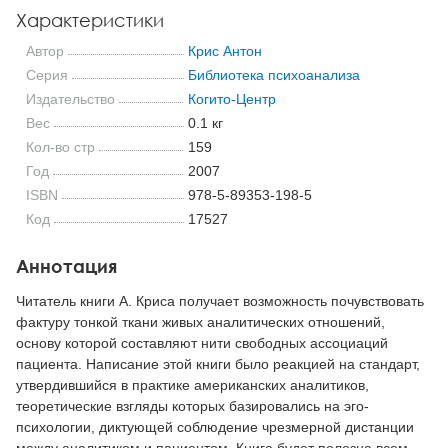
Характеристики
Автор
Крис Антон
Серия
Библиотека психоанализа
Издательство
Когито-Центр
Вес
0.1 кг
Кол-во стр
159
Год
2007
ISBN
978-5-89353-198-5
Код
17527
Аннотация
Читатель книги А. Криса получает возможность почувствовать
фактуру тонкой ткани живых аналитических отношений,
основу которой составляют нити свободных ассоциаций
пациента. Написание этой книги было реакцией на стандарт,
утвердившийся в практике американских аналитиков,
теоретические взгляды которых базировались на эго-
психологии, диктующей соблюдение чрезмерной дистанции