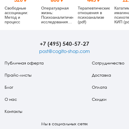
520 ₽
806 ₽
445 ₽
12
Свободные
Оператуарная
Терапевтические
Катати
ассоциации:
жизнь:
отношения в
имагин
Метод и
Психоаналитические
психоанализе
психот
процесс
исследования
(pdf)
КИП (pd
(pdf)
+7 (495) 540-57-27
post@cogito-shop.com
Публичная оферта
Сотрудничество
Прайс-листы
Доставка
Блог
Оплата
О нас
Скидки
Контакты
Мы в социальных сетях