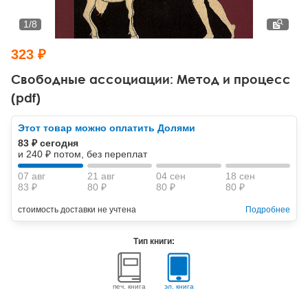
Тревожные расстройства, панические атаки
Психодрама
Психология труда и эргономика
Социальная и организационная психология
1
/
8
Сказкотерапия
Психофизиология
Учебная литература
323 ₽
Другие направления психотерапии
Социальная психология
Классический и юнгианский психоанализ
Свободные ассоциации: Метод и процесс
(pdf)
Классический, эриксоновский гипноз и НЛП
Этот товар можно оплатить Долями
НЛП
83 ₽ сегодня
и 240 ₽ потом, без переплат
07 авг
21 авг
04 сен
18 сен
83 ₽
80 ₽
80 ₽
80 ₽
стоимость доставки не учтена
Подробнее
Тип книги:
печ. книга
эл. книга