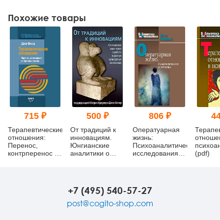
Похожие товары
715 ₽
500 ₽
806 ₽
44
Терапевтические
От традиций к
Оператуарная
Терапе
отношения:
инновациям.
жизнь:
отноше
Перенос,
Юнгианские
Психоаналитические
психоа
контрперенос и
аналитики о
исследования
(pdf)
обретение
работе в разных
(pdf)
смысла
культурных
контекстах
+7 (495) 540-57-27
post@cogito-shop.com