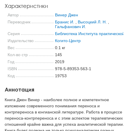
Характеристики
Автор
Винер Джен
Переводчик
Бранис И.
,
Высоцкий Л. Н.
,
Гальфанович И.
Серия
Библиотека Института практической пс
Издательство
Когито-Центр
Вес
0.1 кг
Кол-во стр
145
Год
2019
ISBN
978-5-89353-563-1
Код
19753
Аннотация
Книга Джен Винер - наиболее полное и компетентное
изложение современного понимания переноса и
контрпереноса в юнгианской литературе. Работа в процессе
переноса-контрпереноса и с этим аспектом терапевтических
отношений крайне важна для успеха аналитической терапии.
Книга будет полезна не только психоаналитикам разных