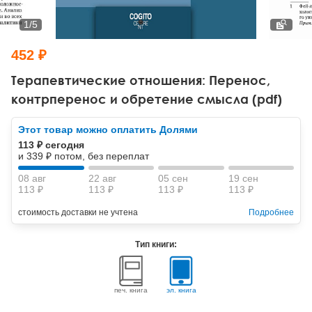
Тревожные расстройства, панические атаки
Психодрама
Психология труда и эргономика
Социальная и организационная психология
1
/
5
Сказкотерапия
Психофизиология
Учебная литература
452 ₽
Другие направления психотерапии
Социальная психология
Классический и юнгианский психоанализ
Терапевтические отношения: Перенос,
контрперенос и обретение смысла (pdf)
Классический, эриксоновский гипноз и НЛП
Этот товар можно оплатить Долями
НЛП
113 ₽ сегодня
и 339 ₽ потом, без переплат
08 авг
22 авг
05 сен
19 сен
113 ₽
113 ₽
113 ₽
113 ₽
стоимость доставки не учтена
Подробнее
Тип книги:
печ. книга
эл. книга