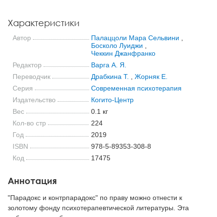
Характеристики
Автор
Палаццоли Мара Сельвини
,
Босколо Луиджи
,
Чеккин Джанфранко
Редактор
Варга А. Я.
Переводчик
Драбкина Т.
,
Жорняк Е.
Серия
Современная психотерапия
Издательство
Когито-Центр
Вес
0.1 кг
Кол-во стр
224
Год
2019
ISBN
978-5-89353-308-8
Код
17475
Аннотация
"Парадокс и контрпарадокс" по праву можно отнести к
золотому фонду психотерапевтической литературы. Эта