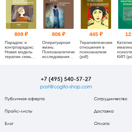
809 ₽
806 ₽
445 ₽
12
Парадокс и
Оператуарная
Терапевтические
Катати
контрпарадокс:
жизнь:
отношения в
имагин
Новая модель
Психоаналитические
психоанализе
психот
терапии семьи
исследования
(pdf)
КИП (pd
вовлеченной в
(pdf)
шизофреническое
взаимодействие
+7 (495) 540-57-27
post@cogito-shop.com
Публичная оферта
Сотрудничество
Прайс-листы
Доставка
Блог
Оплата