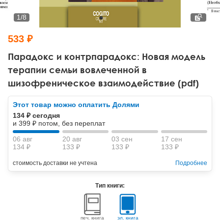
Тревожные расстройства, панические атаки
Психодрама
Психология труда и эргономика
Социальная и организационная психология
1
/
8
Сказкотерапия
Психофизиология
Учебная литература
533 ₽
Другие направления психотерапии
Социальная психология
Классический и юнгианский психоанализ
Парадокс и контрпарадокс: Новая модель
терапии семьи вовлеченной в
Классический, эриксоновский гипноз и НЛП
шизофреническое взаимодействие (pdf)
НЛП
Этот товар можно оплатить Долями
134 ₽ сегодня
и 399 ₽ потом, без переплат
06 авг
20 авг
03 сен
17 сен
134 ₽
133 ₽
133 ₽
133 ₽
стоимость доставки не учтена
Подробнее
Тип книги:
печ. книга
эл. книга