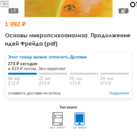
Тревожные расстройства, панические атаки
Психодрама
Психология труда и эргономика
Социальная и организационная психология
1
/
9
Сказкотерапия
Психофизиология
Учебная литература
1 092 ₽
Другие направления психотерапии
Социальная психология
Классический и юнгианский психоанализ
Основы микропсихоанализа. Продолжение
идей Фрейда (pdf)
Классический, эриксоновский гипноз и НЛП
Этот товар можно оплатить Долями
НЛП
273 ₽ сегодня
и 819 ₽ потом, без переплат
08 авг
22 авг
05 сен
19 сен
273 ₽
273 ₽
273 ₽
273 ₽
стоимость доставки не учтена
Подробнее
Тип книги:
печ. книга
эл. книга