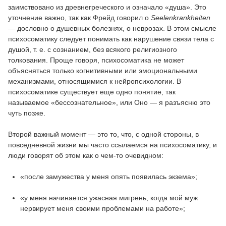
заимствовано из древнегреческого и означало «душа». Это
уточнение важно, так как Фрейд говорил о
Seelenkrankheiten
— дословно о душевных болезнях, о неврозах. В этом смысле
психосоматику следует понимать как нарушение связи тела с
душой, т. е. с сознанием, без всякого религиозного
толкования. Проще говоря, психосоматика не может
объясняться только когнитивными или эмоциональными
механизмами, относящимися к нейропсихологии. В
психосоматике существует еще одно понятие, так
называемое «бессознательное», или Оно — я разъясню это
чуть позже.
Второй важный момент — это то, что, с одной стороны, в
повседневной жизни мы часто ссылаемся на психосоматику, и
люди говорят об этом как о чем-то очевидном:
«после замужества у меня опять появилась экзема»;
«у меня начинается ужасная мигрень, когда мой муж
нервирует меня своими проблемами на работе»;