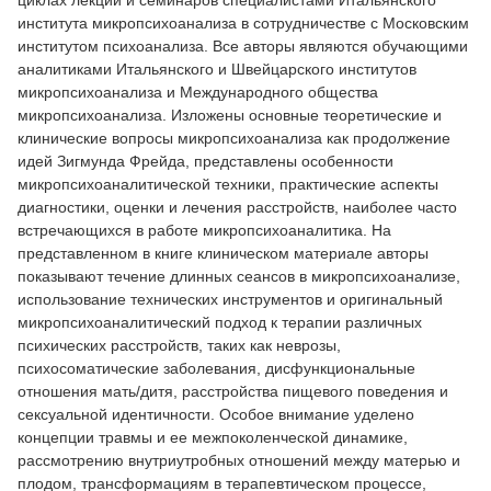
циклах лекций и семинаров специалистами Итальянского
института микропсихоанализа в сотрудничестве с Московским
институтом психоанализа. Все авторы являются обучающими
аналитиками Итальянского и Швейцарского институтов
микропсихоанализа и Международного общества
микропсихоанализа. Изложены основные теоретические и
клинические вопросы микропсихоанализа как продолжение
идей Зигмунда Фрейда, представлены особенности
микропсихоаналитической техники, практические аспекты
диагностики, оценки и лечения расстройств, наиболее часто
встречающихся в работе микропсихоаналитика. На
представленном в книге клиническом материале авторы
показывают течение длинных сеансов в микропсихоанализе,
использование технических инструментов и оригинальный
микропсихоаналитический подход к терапии различных
психических расстройств, таких как неврозы,
психосоматические заболевания, дисфункциональные
отношения мать/дитя, расстройства пищевого поведения и
сексуальной идентичности. Особое внимание уделено
концепции травмы и ее межпоколенческой динамике,
рассмотрению внутриутробных отношений между матерью и
плодом, трансформациям в терапевтическом процессе,