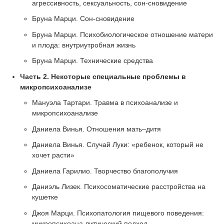
агрессивность, сексуальность, сон-сновидение
Бруна Марци. Сон-сновидениe
Бруна Марци. Психобиологическое отношение матери
и плода: внутриутробная жизнь
Бруна Марци. Технические средства
Часть 2. Некоторые специальные проблемы в
микропсихоанализе
Мануэла Тартари. Травма в психоанализе и
микропсихоанализе
Даниела Винья. Отношения мать–дитя
Даниела Винья. Случай Луки: «ребенок, который не
хочет расти»
Даниела Гарилио. Творчество благополучия
Даниэль Лизек. Психосоматические расстройства на
кушетке
Джоя Марци. Психопатология пищевого поведения:
микропсихоана литический подход