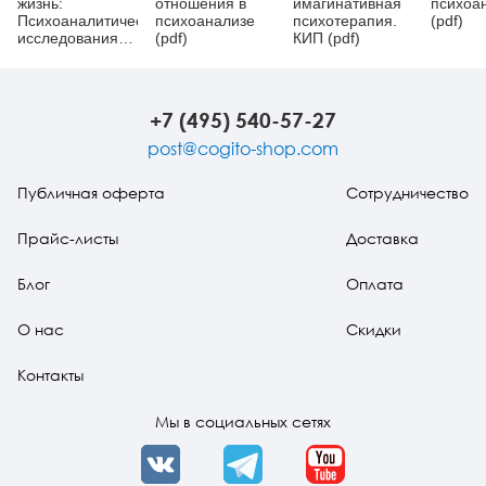
жизнь:
отношения в
имагинативная
психоа
Психоаналитические
психоанализе
психотерапия.
(pdf)
исследования
(pdf)
КИП (pdf)
(pdf)
+7 (495) 540-57-27
post@cogito-shop.com
Публичная оферта
Сотрудничество
Прайс-листы
Доставка
Блог
Оплата
О нас
Скидки
Контакты
Мы в социальных сетях
VK
Telegram
YouTube