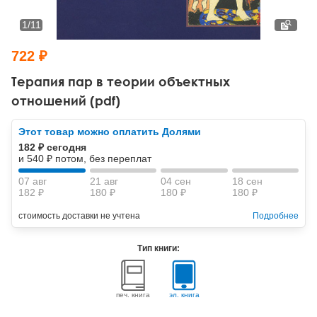
Тревожные расстройства, панические атаки
Психодрама
Психология труда и эргономика
Социальная и организационная психология
1
/
11
Сказкотерапия
Психофизиология
Учебная литература
722 ₽
Другие направления психотерапии
Социальная психология
Классический и юнгианский психоанализ
Терапия пар в теории объектных
отношений (pdf)
Классический, эриксоновский гипноз и НЛП
Этот товар можно оплатить Долями
НЛП
182 ₽ сегодня
и 540 ₽ потом, без переплат
07 авг
21 авг
04 сен
18 сен
182 ₽
180 ₽
180 ₽
180 ₽
стоимость доставки не учтена
Подробнее
Тип книги:
печ. книга
эл. книга