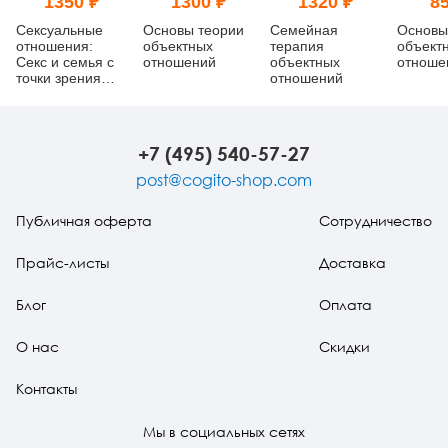
1350 ₽
1300 ₽
1320 ₽
85
Сексуальные
Основы теории
Семейная
Основы
отношения:
объектных
терапия
объект
Секс и семья с
отношений
объектных
отношен
точки зрения
отношений
теории
объектных
отношений
+7 (495) 540-57-27
post@cogito-shop.com
Публичная оферта
Сотрудничество
Прайс-листы
Доставка
Блог
Оплата
О нас
Скидки
Контакты
Мы в социальных сетях