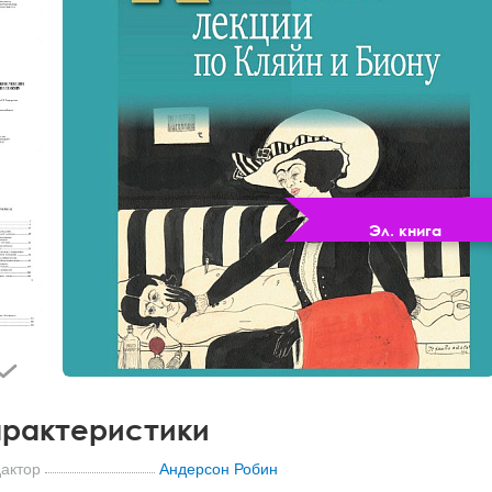
Эл. книга
рактеристики
актор
Андерсон Робин