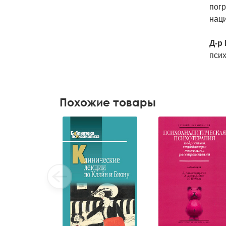
пог
нац
Д-р
псих
Похожие товары