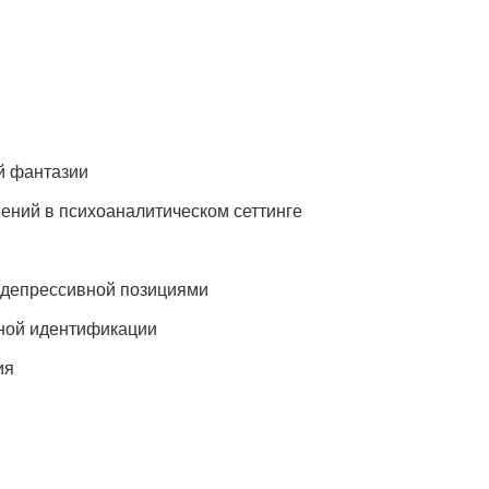
й фантазии
ений в психоаналитическом сеттинге
 депрессивной позициями
вной идентификации
ия