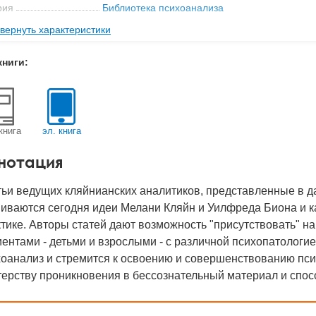
рия
Библиотека психоанализа
вернуть характеристики
ательство
Когито-Центр
с
0.1 кг
книги:
-во стр
192
2024
BN
978-5-89353-342-2
книга
эл. книга
д
19170
нотация
ьи ведущих кляйнианских аналитиков, представленные в дан
иваются сегодня идеи Мелани Кляйн и Уилфреда Биона и к
тике. Авторы статей дают возможность "присутствовать" на
ентами - детьми и взрослыми - с различной психопатологией
оанализ и стремится к освоению и совершенствованию пси
ерству проникновения в бессознательный материал и спос