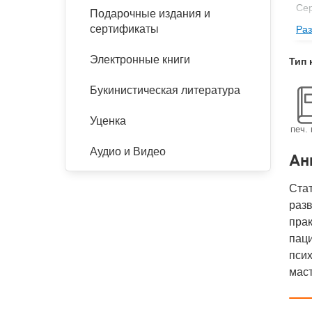
Се
Подарочные издания и
сертификаты
Раз
Изд
Ве
Электронные книги
Тип 
Кол
Букинистическая литература
Год
IS
Уценка
печ. 
Ко
Аудио и Видео
Ан
Стат
разв
прак
паци
псих
маст