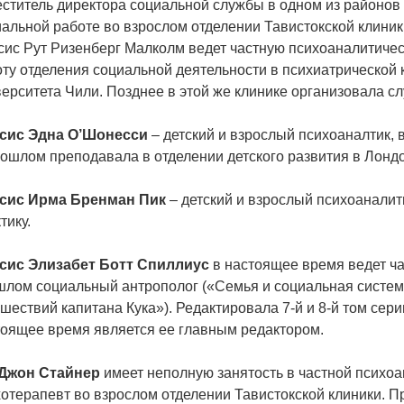
ститель директора социальной службы в одном из районов
альной работе во взрослом отделении Тавистокской клиник
ис Рут Ризенберг Малколм ведет частную психоаналитичес
ту отделения социальной деятельности в психиатрической
ерситета Чили. Позднее в этой же клинике организовала сл
сис Эдна О’Шонесси
– детский и взрослый психоаналтик, 
ошлом преподавала в отделении детского развития в Лонд
сис Ирма Бренман Пик
– детский и взрослый психоаналит
тику.
сис Элизабет Ботт Спиллиус
в настоящее время ведет ча
шлом социальный антрополог («Семья и социальная систем
шествий капитана Кука»). Редактировала 7-й и 8-й том сер
тоящее время является ее главным редактором.
 Джон Стайнер
имеет неполную занятость в частной психоа
отерапевт во взрослом отделении Тавистокской клиники. 