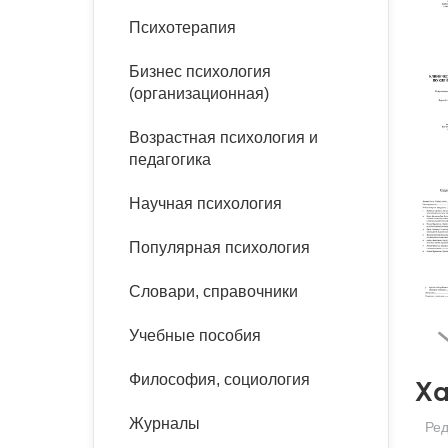
букинист
Психотерапия
Расстройства пищевого
Песочная терапия
Психология труда и
поведения
Психология развития
эргономика
Бизнес психология
Психодрама
(организационная)
Тревожные расстройства,
Социальная и
Психофизиология
панические атаки
организационная психология
Сказкотерапия
Возрастная психология и
Социальная психология
педагогика
Учебная литература
Другие направления
психотерапии
Научная психология
Классический и юнгианский
психоанализ
Классический, эриксоновский
Популярная психология
гипноз и НЛП
Словари, справочники
НЛП
Учебные пособия
Философия, социология
Ха
Журналы
Ред