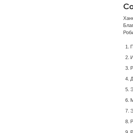
С
Хан
Бла
Роб
П
И
Р
Д
Э
М
Э
Р
Р