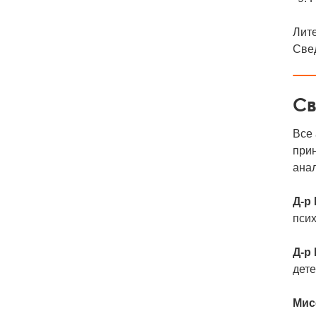
Лит
Све
Св
Все
при
анал
Д-р
псих
Д-р
дете
Мис