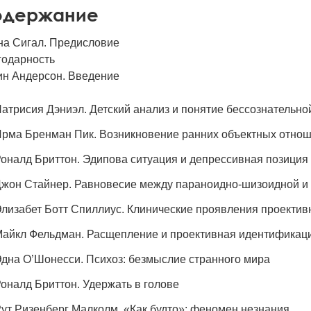
одержание
на Сигал. Предисловие
годарность
ин Андерсон. Введение
атрисия Дэниэл. Детский анализ и понятие бессознательно
рма Бренман Пик. Возникновение ранних объектных отнош
оналд Бриттон. Эдипова ситуация и депрессивная позиция
жон Стайнер. Равновесие между параноидно-шизоидной и
лизабет Ботт Спиллиус. Клинические проявления проекти
айкл Фельдман. Расщепление и проективная идентификац
дна О’Шонесси. Психоз: безмыслие странного мира
оналд Бриттон. Удержать в голове
ут Ризенберг Малколм. «Как будто»: феномен незнания