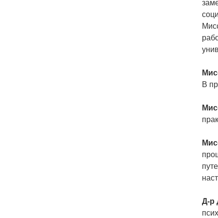
заме
соци
Мисс
рабо
унив
Мис
В пр
Мис
прак
Мис
про
путе
нас
Д-р
псих