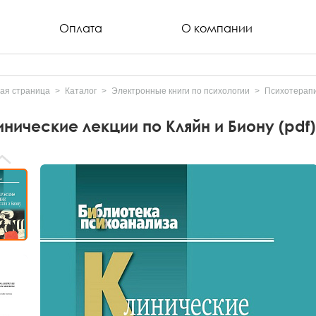
Оплата
О компании
ая страница
Каталог
Электронные книги по психологии
Психотерапи
инические лекции по Кляйн и Биону (pdf)