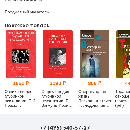
Предметный указатель
Похожие товары
1650 ₽
2090 ₽
806 ₽
44
Энциклопедия
Энциклопедия
Оператуарная
Терапе
глубинной
глубинной
жизнь:
отноше
психологии. Т. 2.
психологии. Т. 1.
Психоаналитические
психоа
Новые
Зигмунд Фрейд:
исследования
(pdf)
направления в
жизнь, работа,
(pdf)
пихоанализе;
наследие
Психоанализ
общества.
+7 (495) 540-57-27
Психоаналитическое