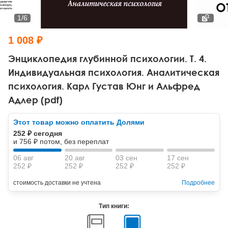
Тревожные расстройства, панические атаки
Психодрама
Психология труда и эргономика
Социальная и организационная психология
1
/
6
Сказкотерапия
Психофизиология
Учебная литература
1 008 ₽
Другие направления психотерапии
Социальная психология
Классический и юнгианский психоанализ
Энциклопедия глубинной психологии. Т. 4.
Индивидуальная психология. Аналитическая
Классический, эриксоновский гипноз и НЛП
психология. Карл Густав Юнг и Альфред
Адлер (pdf)
НЛП
Этот товар можно оплатить Долями
252 ₽ сегодня
и 756 ₽ потом, без переплат
06 авг
20 авг
03 сен
17 сен
252 ₽
252 ₽
252 ₽
252 ₽
стоимость доставки не учтена
Подробнее
Тип книги: