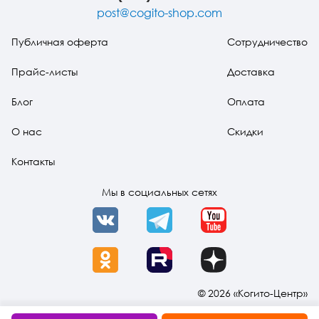
движение.
post@cogito-shop.com
Психоанализ в
Восточной
Публичная оферта
Сотрудничество
Европе
Прайс-листы
Доставка
Блог
Оплата
О нас
Скидки
Контакты
Мы в социальных сетях
VK
Telegram
YouTube
OK
Rutube
Dzen
© 2026 «Когито-Центр»