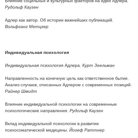
Влияние социльных и культурных факторов на идеи Адлера.
Рудольф Каузен
Адлер как автор. Об истории важнейших публикаций.
Вольфганг Метцгер
Индивидуальная психология
Индивидуальная психология Адлера.
Курт Зеельман
Направленность на конечную цель как ответственное бытие.
Aнализ случаев, описанных Адлером с совремeнных позиций.
Райнер Шмидт
Влияние индивидуальной психологии на совремeнные
психологические направления.
Рудольф Каузен
Вклад индивидуальной психологии в развитие
психосоматической медицины.
Йозеф Раттнер