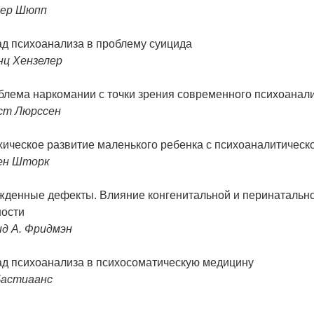
ер Шюпп
ад психоанализа в проблему суицида
нц Хензелер
блема наркомании с точки зрения современного психоанал
ст Люрссен
ическое развитие маленького ребенка с психоаналитическо
ен Шторк
жденные дефекты. Влияние конгенитальной и перинатальной
ности
ид А. Фридмэн
ад психоанализа в психосоматическую медицину
Бастиаанс