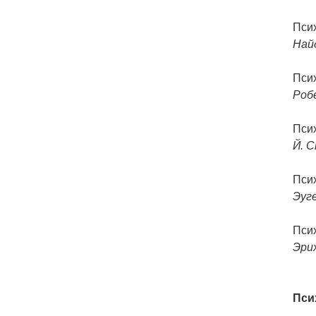
Пси
Най
Пси
Роб
Пси
Й. С
Пси
Эуг
Пси
Эри
Пси