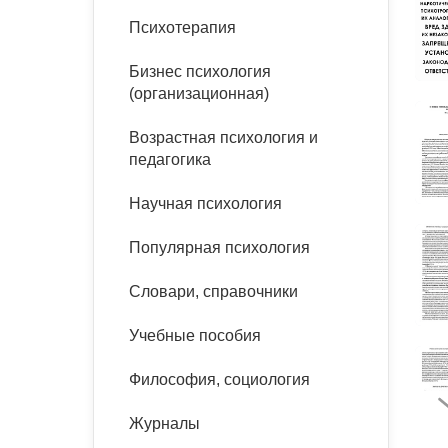
букинист
Психотерапия
Расстройства пищевого
Песочная терапия
Психология труда и
поведения
Психология развития
эргономика
Бизнес психология
Психодрама
(организационная)
Тревожные расстройства,
Социальная и
Психофизиология
панические атаки
организационная психология
Сказкотерапия
Возрастная психология и
Социальная психология
педагогика
Учебная литература
Другие направления
психотерапии
Научная психология
Классический и юнгианский
психоанализ
Классический, эриксоновский
Популярная психология
гипноз и НЛП
Словари, справочники
НЛП
Учебные пособия
Философия, социология
Журналы