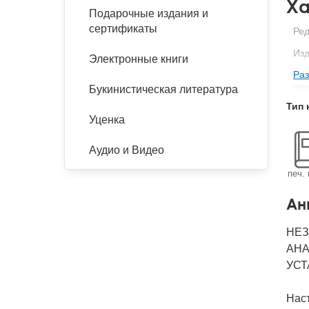
Ха
Подарочные издания и
сертификаты
Ред
Изд
Электронные книги
Раз
Ве
Букинистическая литература
Кол
Тип 
Год
Уценка
IS
Аудио и Видео
Ко
печ. 
Ан
НЕЗ
АНА
УСТ
Наст