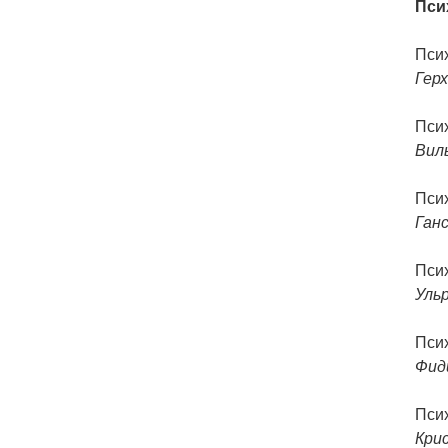
Пси
Пси
Гер
Пси
Вил
Пси
Ганс
Пси
Уль
Пси
Фид
Пси
Кри