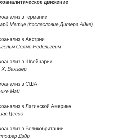
хоаналитическое движение
хоанализ в германии
хард Метце (послесловие Дитера Айке)
хоанализ в Австрии
ьгельм Солмс-Р
ёдельгейм
хоанализ в Швейцарии
 Х. Вальзер
хоанализ в США
рике Май
хоанализ в Латинской Америке
иас Цесио
хоанализ в Великобритании
стофер Дэйр