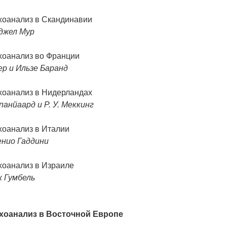
хоанализ в Скандинавии
джел Мур
хоанализ во Франции
ер и Ильзе Баранд
хоанализ в Нидерландах
панйаард и Р. У. Меккинг
хоанализ в Италии
енио Гаддини
хоанализ в Израиле
х Гумбель
хоанализ в Восточной Европе