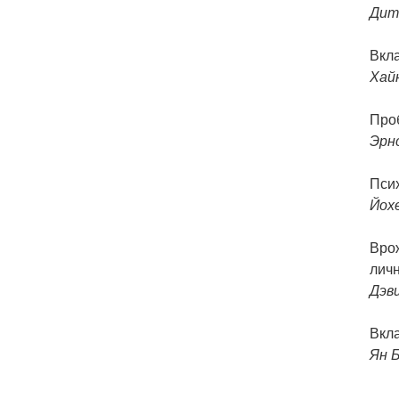
Дит
Вкл
Хай
Про
Эрн
Псих
Йох
Вро
лич
Дэв
Вкл
Ян 