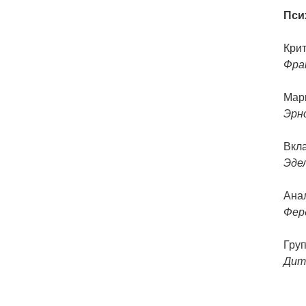
Пси
Крит
Фра
Мар
Эрн
Вкл
Эде
Ана
Ферд
Гру
Дит