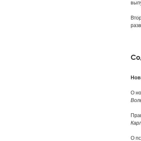
выпу
Вто
разв
Со
Нов
О н
Вол
Пра
Кар
О п