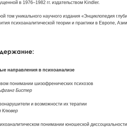
щенной в 1976–1982 гг. издательством Kindler.
рой том уникального научного издания «Энциклопедия глуб
ития психоаналитической теории и практики в Европе, Азии
держание:
ые направления в психоанализе
овом понимании шизофренических психозов
ьфганг Бистер
вонарушители и возможности их терапии
л Клювер
сихоаналитическом понимании юношеской диссоциальности,