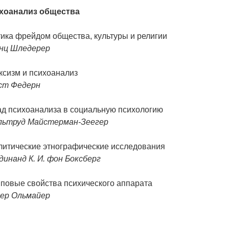
хоанализ общества
ика фрейдом общества, культуры и религии
нц Шледерер
ксизм и психоанализ
ст Федерн
ад психоанализа в социальную психологию
льтруд Майстерман-Зеегер
литические этнографические исследования
инанд К. И. фон Боксберг
пповые свойства психического аппарата
ер Ольмайер