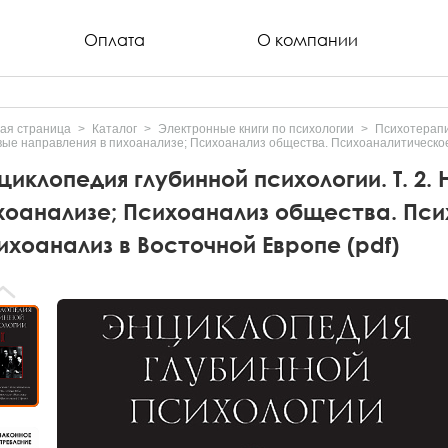
Оплата
О компании
ая страница
Каталог
Электронные книги по психологии
Психотерапи
вые направления в пихоанализе; Психоанализ общества. Психоаналитическое
циклопедия глубинной психологии. Т. 2.
хоанализе; Психоанализ общества. Пс
ихоанализ в Восточной Европе (pdf)