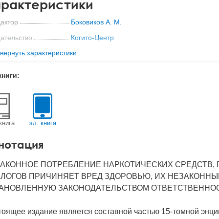
рактеристики
актор
Боковиков А. М.
ательство
Когито-Центр
вернуть характеристики
с
0.1 кг
-во стр
752
книги:
2001
BN
5-89353-034-9
д
17669
книга
эл. книга
нотация
АКОННОЕ ПОТРЕБЛЕНИЕ НАРКОТИЧЕСКИХ СРЕДСТВ, 
ЛОГОВ ПРИЧИНЯЕТ ВРЕД ЗДОРОВЬЮ, ИХ НЕЗАКОННЫ
АНОВЛЕННУЮ ЗАКОНОДАТЕЛЬСТВОМ ОТВЕТСТВЕННОС
оящее издание является составной частью 15-томной энци