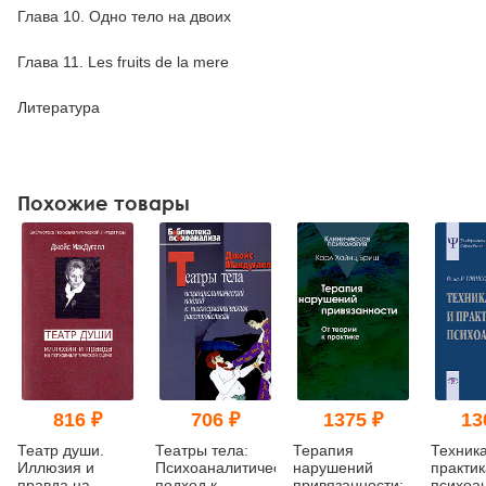
Глава 10. Одно тело на двоих
Глава 11. Les fruits de la mere
Литература
Похожие товары
816 ₽
706 ₽
1375 ₽
13
Театр души.
Театры тела:
Терапия
Техника
Иллюзия и
Психоаналитический
нарушений
практик
правда на
подход к
привязанности:
психоа