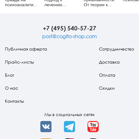
психоаналитической
лечению
От теории к
сцене
психосоматических
практике
расстройств
(pdf)
+7 (495) 540-57-27
post@cogito-shop.com
Публичная оферта
Сотрудничество
Прайс-листы
Доставка
Блог
Оплата
О нас
Скидки
Контакты
Мы в социальных сетях
VK
Telegram
YouTube