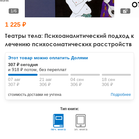
Тревожные расстройства, панические атаки
Психодрама
Психология труда и эргономика
Социальная и организационная психология
1
/
6
Сказкотерапия
Психофизиология
Учебная литература
1 225 ₽
Другие направления психотерапии
Социальная психология
Классический и юнгианский психоанализ
Театры тела: Психоаналитический подход к
лечению психосоматических расстройств
Классический, эриксоновский гипноз и НЛП
Этот товар можно оплатить Долями
НЛП
307 ₽ сегодня
и 918 ₽ потом, без переплат
07 авг
21 авг
04 сен
18 сен
307 ₽
306 ₽
306 ₽
306 ₽
стоимость доставки не учтена
Подробнее
Тип книги:
печ. книга
эл. книга