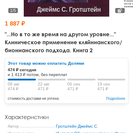
Тревожные расстройства, панические атаки
Психодрама
Психология труда и эргономика
Социальная и организационная психология
1
/
5
Сказкотерапия
Психофизиология
Учебная литература
1 887 ₽
Другие направления психотерапии
Социальная психология
Классический и юнгианский психоанализ
"...Но в то же время на другом уровне..."
Клиническое применение кляйнианского/
Классический, эриксоновский гипноз и НЛП
бионианского подхода. Книга 2
НЛП
Этот товар можно оплатить Долями
474 ₽ сегодня
и 1 413 ₽ потом, без переплат
08 авг
22 авг
05 сен
19 сен
474 ₽
471 ₽
471 ₽
471 ₽
стоимость доставки не учтена
Подробнее
Характеристики
Автор
Гротштейн Джеймс С.