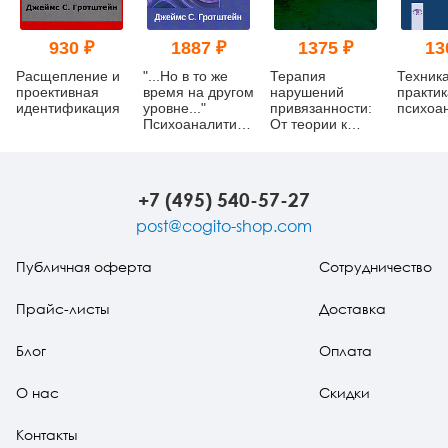
930 ₽
1887 ₽
1375 ₽
13
Расщепление и
"...Но в то же
Терапия
Техника
проективная
время на другом
нарушений
практик
идентификация
уровне..."
привязанности:
психоа
Психоаналитическая
От теории к
теория и
практике
техника в
кляйнианском/
бионианском
+7 (495) 540-57-27
подходе. Книга
1
post@cogito-shop.com
Публичная оферта
Сотрудничество
Прайс-листы
Доставка
Блог
Оплата
О нас
Скидки
Контакты