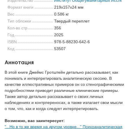
Издательство
Институт Общегуманитарных Исследо
Формат книги
219x157x24 мм
Вес
0.586 кг
Тип обложки
Твердый переплет
Кол-во стр
356
Год
2025
ISBN
978-5-88230-642-6
Код
53507
Аннотация
В этой книге Джеймс Гротштейн детально рассказывает, как
понимать и интерпретировать аналитическую сессию. В
качестве иллюстративных примеров он со стенографическими
подробностями приводит различные клинические примеры.
Также автор детально рассказывает о своих личных
наблюдениях и контрпереносах, а также излагает свои мысли
о том, что, как и когда следует интерпретировать.
Возможно, вас заинтересует:
"...Но в то же время на другом уровне..." Психоаналитическая