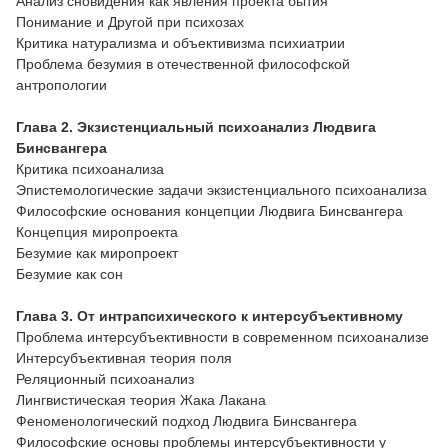
Анализ сновидения как явления проекта бытия
Понимание и Другой при психозах
Критика натурализма и объективизма психиатрии
Проблема безумия в отечественной философской
антропологии
Глава 2.
Экзистенциальный психоанализ Людвига
Бинсвангера
Критика психоанализа
Эпистемологические задачи экзистенциального психоанализа
Философские основания концепции Людвига Бинсвангера
Концепция миропроекта
Безумие как миропроект
Безумие как сон
Глава 3.
От интрапсихического к интерсубъективному
Проблема интерсубъективности в современном психоанализе
Интерсубъективная теория поля
Реляционный психоанализ
Лингвистическая теория Жака Лакана
Феноменологический подход Людвига Бинсвангера
Философские основы проблемы интерсубъективности у