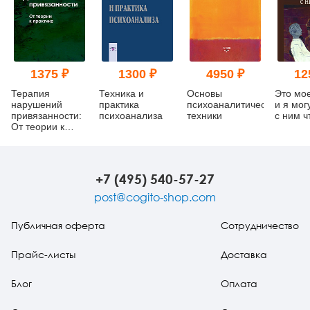
1375 ₽
1300 ₽
4950 ₽
12
Терапия
Техника и
Основы
Это мо
нарушений
практика
психоаналитической
и я мог
привязанности:
психоанализа
техники
с ним ч
От теории к
практике
+7 (495) 540-57-27
post@cogito-shop.com
Публичная оферта
Сотрудничество
Прайс-листы
Доставка
Блог
Оплата