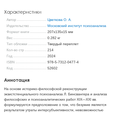
Характеристики
Автор
Цветкова О. А.
Издательство
Московский институт психоанализа
Формат книги
207x135x15 мм
Вес
0.282 кг
Тип обложки
Твердый переплет
Кол-во стр
214
Год
2024
ISBN
978-5-7312-0477-4
Код
52602
Аннотация
На основе историко-философской реконструкции
экзистстенциального психоанализа Л. Бинсвангера и анализа
философских и психоаналитических работ XIX—XXI вв.
формулируется предположение о том, что безумие является
результатом утраты интерсубъективности, невозможностью