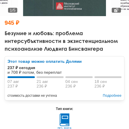
Тревожные расстройства, панические атаки
Психодрама
Психология труда и эргономика
Социальная и организационная психология
1
/
5
Сказкотерапия
Психофизиология
Учебная литература
945 ₽
Другие направления психотерапии
Социальная психология
Классический и юнгианский психоанализ
Безумие и любовь: проблема
интерсубъктивности в экзистенциальном
Классический, эриксоновский гипноз и НЛП
психоанализе Людвига Бинсвангера
НЛП
Этот товар можно оплатить Долями
237 ₽ сегодня
и 708 ₽ потом, без переплат
07 авг
21 авг
04 сен
18 сен
237 ₽
236 ₽
236 ₽
236 ₽
стоимость доставки не учтена
Подробнее
Тип книги:
печ. книга