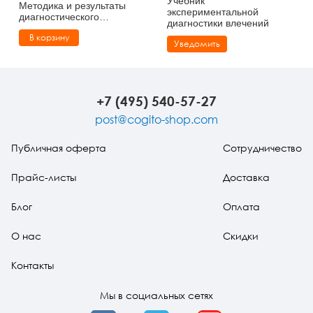
Учебник
Методика и результаты
экспериментальной
диагностического
диагностики влечений
эксперимента по
В корзину
исследованию восприятия
Уведомить
(pdf)
+7 (495) 540-57-27
post@cogito-shop.com
Публичная оферта
Сотрудничество
Прайс-листы
Доставка
Блог
Оплата
О нас
Скидки
Контакты
Мы в социальных сетях