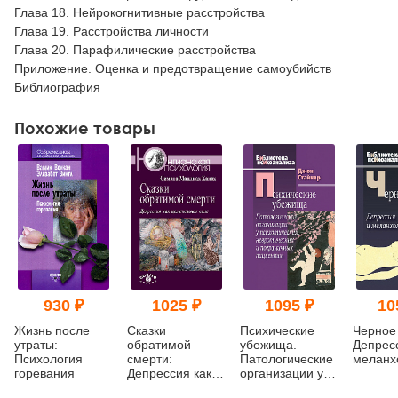
Глава 18. Нейрокогнитивные расстройства
Глава 19. Расстройства личности
Глава 20. Парафилические расстройства
Приложение. Оценка и предотвращение самоубийств
Библиография
Похожие товары
930 ₽
1025 ₽
1095 ₽
10
Жизнь после
Сказки
Психические
Черное
утраты:
обратимой
убежища.
Депрес
Психология
смерти:
Патологические
меланх
горевания
Депрессия как
организации у
целительная
психотических,