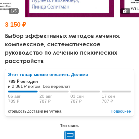
Тревожные расстройства, панические атаки
Психодрама
Психология труда и эргономика
Социальная и организационная психология
1
/
5
Сказкотерапия
Психофизиология
Учебная литература
3 150 ₽
Другие направления психотерапии
Социальная психология
Классический и юнгианский психоанализ
Выбор эффективных методов лечения:
комплексное, систематическое
Классический, эриксоновский гипноз и НЛП
руководство по лечению психических
расстройств
НЛП
Этот товар можно оплатить Долями
789 ₽ сегодня
и 2 361 ₽ потом, без переплат
06 авг
20 авг
03 сен
17 сен
789 ₽
787 ₽
787 ₽
787 ₽
стоимость доставки не учтена
Подробнее
Тип книги: