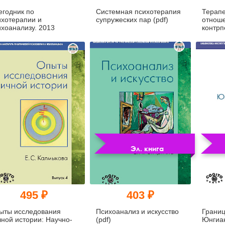
егодник по
Системная психотерапия
Терапе
ихотерапии и
супружеских пар (pdf)
отноше
ихоанализу. 2013
контрп
смысла
Эл. книга
495 ₽
403 ₽
ыты исследования
Психоанализ и искусство
Границ
чной истории: Научно-
(pdf)
Юнгиан