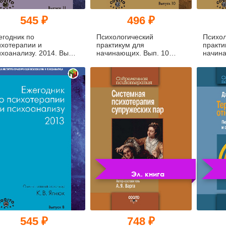
545 ₽
496 ₽
егодник по
Психологический
Психол
ихотерапии и
практикум для
практи
ихоанализу. 2014. Вып.
начинающих. Вып. 10
начина
(pdf)
Эл. книга
545 ₽
748 ₽