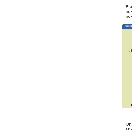
Еж
пс
пс
Оп
ли