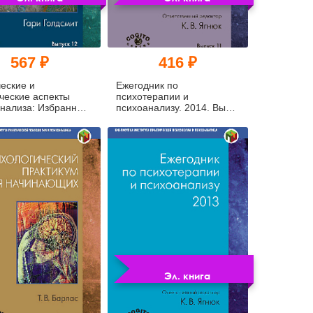
567 ₽
416 ₽
еские и
Ежегодник по
ческие аспекты
психотерапии и
нализа: Избранные
психоанализу. 2014. Вып.
. Вып. 12 (pdf)
11 (pdf)
Эл. книга