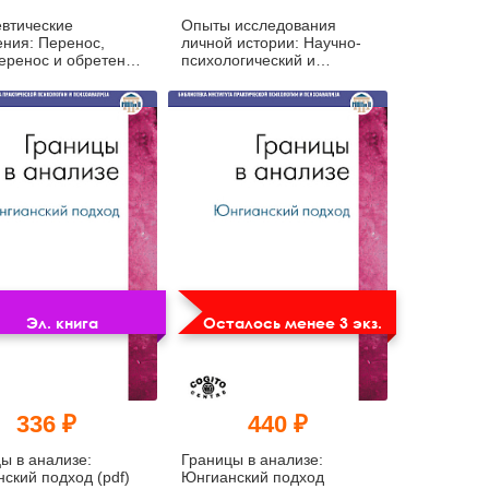
втические
Опыты исследования
ния: Перенос,
личной истории: Научно-
еренос и обретение
психологический и
 (pdf)
клинический подходы (pdf)
Эл. книга
Осталось менее 3 экз.
336 ₽
440 ₽
ы в анализе:
Границы в анализе:
ский подход (pdf)
Юнгианский подход