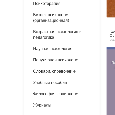
букинист
Психотерапия
Расстройства пищевого
Песочная терапия
Психология труда и
поведения
Психология развития
эргономика
Бизнес психология
Психодрама
(организационная)
Тревожные расстройства,
Социальная и
Психофизиология
панические атаки
организационная психология
Ка
Возрастная психология и
Сказкотерапия
Ор
педагогика
Социальная психология
ра
Учебная литература
Другие направления
ле
Научная психология
психотерапии
Классический и юнгианский
психоанализ
Популярная психология
Классический, эриксоновский
гипноз и НЛП
Словари, справочники
НЛП
Учебные пособия
Философия, социология
Журналы