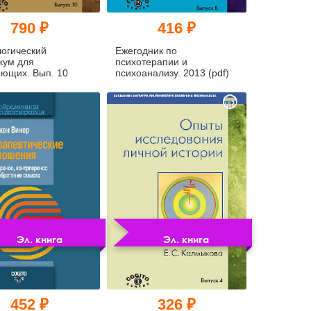
790 ₽
416 ₽
огический
Ежегодник по
кум для
психотерапии и
ющих. Вып. 10
психоанализу. 2013 (pdf)
Эл. книга
Эл. книга
452 ₽
326 ₽