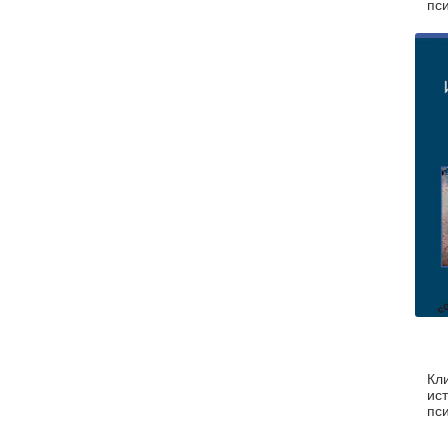
пс
кл
Кл
ис
пс
ра