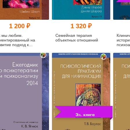
1 200 ₽
1 320 ₽
к мы любим.
Семейная терапия
Клинич
иентированный на
объектных отношений
истори
звитие подход к
психоа
чению пар
работы
Эл. книга