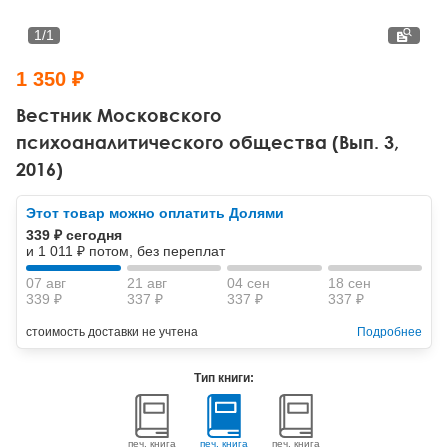
Тревожные расстройства, панические атаки
Психодрама
Психология труда и эргономика
Социальная и организационная психология
1
/
1
Сказкотерапия
Психофизиология
Учебная литература
1 350 ₽
Другие направления психотерапии
Социальная психология
Классический и юнгианский психоанализ
Вестник Московского
психоаналитического общества (Вып. 3,
Классический, эриксоновский гипноз и НЛП
2016)
НЛП
Этот товар можно оплатить Долями
339 ₽ сегодня
и 1 011 ₽ потом, без переплат
07 авг
21 авг
04 сен
18 сен
339 ₽
337 ₽
337 ₽
337 ₽
стоимость доставки не учтена
Подробнее
Тип книги:
печ. книга
печ. книга
печ. книга