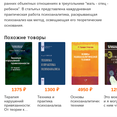
ранних объектных отношениях в треугольнике "мать - отец -
ребенок". В статьяъх представлена каждодневная
практическая работа психоаналитика, раскрывающая
психоанализ как метод, освещающая его теоретические
основания.
Похожие товары
1375 ₽
1300 ₽
4950 ₽
12
Терапия
Техника и
Основы
Это мо
нарушений
практика
психоаналитической
и я мог
привязанности:
психоанализа
техники
с ним ч
От теории к
практике