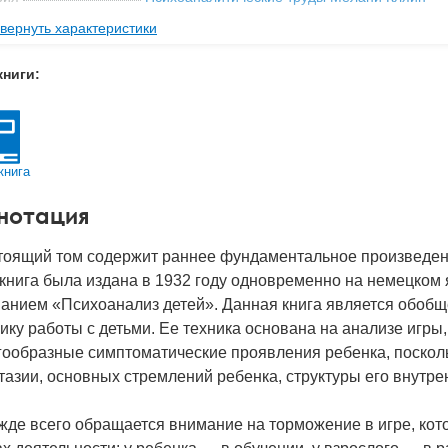
вернуть характеристики
ательство
ERGO
мат книги
150x220x23 мм
книги:
с
0.589 кг
 обложки
Твердый переплет
-во стр
370
книга
2018
нотация
BN
978-5-98904-332-3
д
23290
тоящий том содержит раннее фундаментальное произведен
книга была издана в 1932 году одновременно на немецком 
ванием «Психоанализ детей». Данная книга является обоб
ику работы с детьми. Ее техника основана на анализе игры
ообразные симптоматические проявления ребенка, посколь
азии, основных стремлений ребенка, структуры его внутре
де всего обращается внимание на торможение в игре, кот