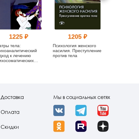
1225 ₽
1205 ₽
109
атры тела:
Психология женского
Психические
ихоаналитический
насилия. Преступление
Патологичес
дход к лечению
против тела
организации 
ихосоматических
психотически
сстройств
невротически
пограничных
Доставка
Мы в социальных сетях
Оплата
VK
Telegram
YouTube
Скидки
OK
Rutube
Dzen