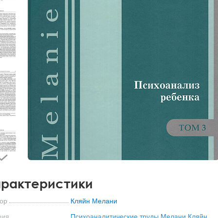
рактеристики
ор
Кляйн Мелани
рия
Психоаналитические труды Мелани Кляйн