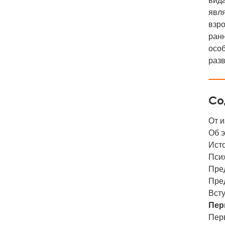
вида
явля
взро
ранн
осо
разв
Со
От и
Об 
Ист
Пси
Пре
Пре
Вст
Пер
Пер