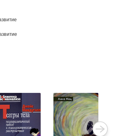
азвитие
азвитие