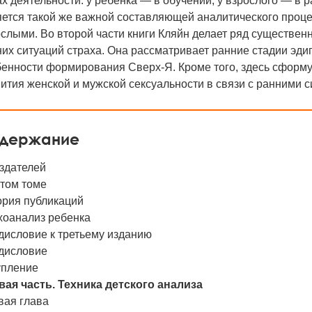
х деятельности: у ребенка — в обучении, у взрослого — в 
ется такой же важной составляющей аналитического процес
слыми. Во второй части книги Кляйн делает ряд существен
их ситуаций страха. Она рассматривает ранние стадии эдип
бенности формирования Сверх-Я. Кроме того, здесь сформ
ития женской и мужской сексуальности в связи с ранними с
держание
здателей
этом томе
ория публикаций
хоанализ ребенка
дисловие к третьему изданию
дисловие
упление
вая часть. Техника детского анализа
вая глава