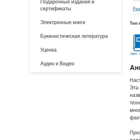
Подарочные издания и
сертификаты
Раз
Изд
Фор
Электронные книги
Тип 
Ве
Букинистическая литература
Тип
Кол
Уценка
печ. 
Год
Аудио и Видео
Ан
IS
Ко
Нас
Эта 
наз
техн
мног
фант
Преж