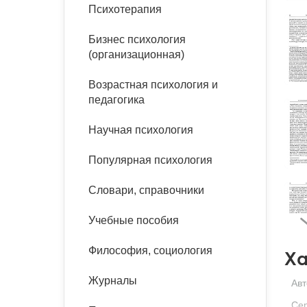
букинист
Психотерапия
Расстройства пищевого
Песочная терапия
Психология труда и
поведения
Психология развития
эргономика
Бизнес психология
Психодрама
(организационная)
Тревожные расстройства,
Социальная и
Психофизиология
панические атаки
организационная психология
Возрастная психология и
Сказкотерапия
педагогика
Социальная психология
Учебная литература
Другие направления
Научная психология
психотерапии
Классический и юнгианский
психоанализ
Популярная психология
Классический, эриксоновский
гипноз и НЛП
Словари, справочники
НЛП
Учебные пособия
Философия, социология
Ха
Журналы
Авт
Се