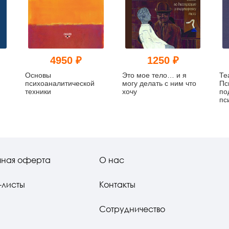
4950 ₽
1250 ₽
Основы
Это мое тело… и я
Те
психоаналитической
могу делать с ним что
Пс
техники
хочу
по
пс
ра
чная оферта
О нас
-листы
Контакты
Сотрудничество