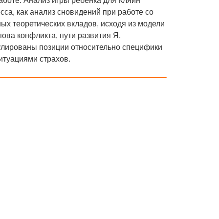
работе. Анализ игры ребенка для Кляйн
са, как анализ сновидений при работе со
ных теоретических вкладов, исходя из модели
ова конфликта, пути развития Я,
улированы позиции относительно специфики
итуациями страхов.