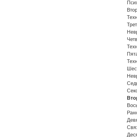
Псих
Втор
Техн
Трет
Нев
Чет
Техн
Пят
Техн
Шес
Нев
Сед
Сек
Вто
Вос
Ран
Дев
Свя
Дес