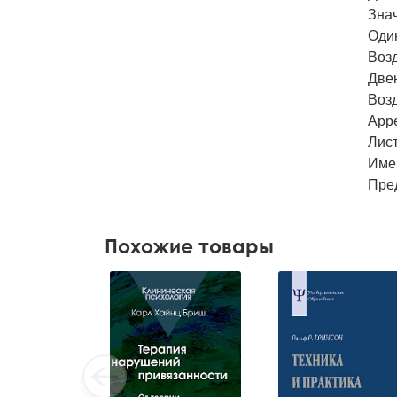
Знач
Оди
Возд
Две
Возд
App
Лис
Име
Пре
Похожие товары