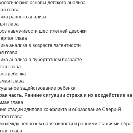
ологические основы детского анализа
ая глава
ика раннего анализа
ья глава
роз навязчивости шестилетней девочки
вертая глава
ика анализа в возрасте латентности
ая глава
ика анализа в пубертатном возрасте
тая глава
роз ребенка
ьмая глава
суальное задействование ребенка
рая часть. Ранние ситуации страха и их воздействие н
ьмая глава
ние стадии эдипова конфликта и образование Сверх-Я
ятая глава
зи между неврозом навязчивости и ранними стадиями обра
ятая глава