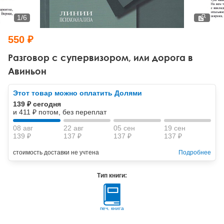
Тревожные расстройства, панические атаки
Психодрама
Психология труда и эргономика
Социальная и организационная психология
1
/
6
Сказкотерапия
Психофизиология
Учебная литература
550 ₽
Другие направления психотерапии
Социальная психология
Классический и юнгианский психоанализ
Разговор с супервизором, или дорога в
Авиньон
Классический, эриксоновский гипноз и НЛП
Этот товар можно оплатить Долями
НЛП
139 ₽ сегодня
и 411 ₽ потом, без переплат
08 авг
22 авг
05 сен
19 сен
139 ₽
137 ₽
137 ₽
137 ₽
стоимость доставки не учтена
Подробнее
Тип книги:
печ. книга