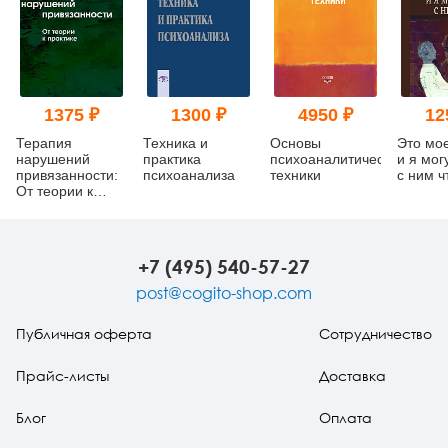
1375 ₽
1300 ₽
4950 ₽
12
Терапия
Техника и
Основы
Это мо
нарушений
практика
психоаналитической
и я мог
привязанности:
психоанализа
техники
с ним ч
От теории к
практике
+7 (495) 540-57-27
post@cogito-shop.com
Публичная оферта
Сотрудничество
Прайс-листы
Доставка
Блог
Оплата