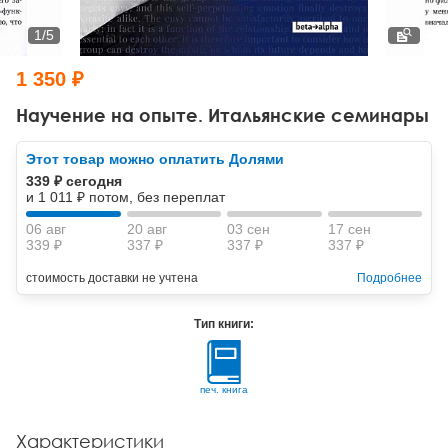
Тревожные расстройства, панические атаки
Психодрама
Психология труда и эргономика
Социальная и организационная психология
1
/
5
Сказкотерапия
Психофизиология
Учебная литература
1 350 ₽
Другие направления психотерапии
Социальная психология
Классический и юнгианский психоанализ
Научение на опыте. Итальянские семинары
Классический, эриксоновский гипноз и НЛП
Этот товар можно оплатить Долями
339 ₽ сегодня
НЛП
и 1 011 ₽ потом, без переплат
06 авг
20 авг
03 сен
17 сен
339 ₽
337 ₽
337 ₽
337 ₽
стоимость доставки не учтена
Подробнее
Тип книги:
печ. книга
Характеристики