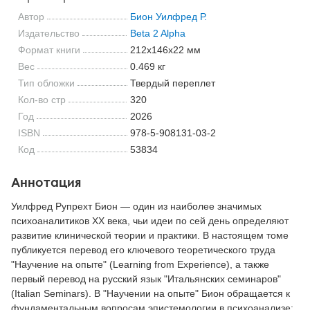
Автор
Бион Уилфред Р.
Издательство
Beta 2 Alpha
Формат книги
212x146x22 мм
Вес
0.469 кг
Тип обложки
Твердый переплет
Кол-во стр
320
Год
2026
ISBN
978-5-908131-03-2
Код
53834
Аннотация
Уилфред Рупрехт Бион — один из наиболее значимых
психоаналитиков XX века, чьи идеи по сей день определяют
развитие клинической теории и практики. В настоящем томе
публикуется перевод его ключевого теоретического труда
"Научение на опыте" (Learning from Experience), а также
первый перевод на русский язык "Итальянских семинаров"
(Italian Seminars). В "Научении на опыте" Бион обращается к
фундаментальным вопросам эпистемологии в психоанализе: