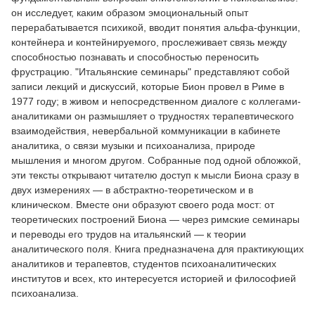
он исследует, каким образом эмоциональный опыт
перерабатывается психикой, вводит понятия альфа-функции,
контейнера и контейнируемого, прослеживает связь между
способностью познавать и способностью переносить
фрустрацию. "Итальянские семинары" представляют собой
записи лекций и дискуссий, которые Бион провел в Риме в
1977 году; в живом и непосредственном диалоге с коллегами-
аналитиками он размышляет о трудностях терапевтического
взаимодействия, невербальной коммуникации в кабинете
аналитика, о связи музыки и психоанализа, природе
мышления и многом другом. Собранные под одной обложкой,
эти тексты открывают читателю доступ к мысли Биона сразу в
двух измерениях — в абстрактно-теоретическом и в
клиническом. Вместе они образуют своего рода мост: от
теоретических построений Биона — через римские семинары
и переводы его трудов на итальянский — к теории
аналитического поля. Книга предназначена для практикующих
аналитиков и терапевтов, студентов психоаналитических
институтов и всех, кто интересуется историей и философией
психоанализа.