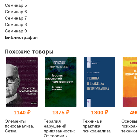
Семинар 5
Семинар 6
Семинар 7
Семинар 8
Семинар 9
Библиография
Похожие товары
1140 ₽
1375 ₽
1300 ₽
49
Элементы
Терапия
Техника и
Основы
психоанализа.
нарушений
практика
психоа
Сетка
привязанности:
психоанализа
техники
От теории к