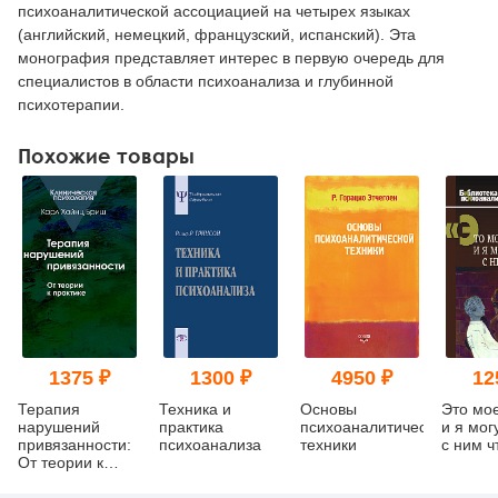
психоаналитической ассоциацией на четырех языках
(английский, немецкий, французский, испанский). Эта
монография представляет интерес в первую очередь для
специалистов в области психоанализа и глубинной
психотерапии.
Похожие товары
1375 ₽
1300 ₽
4950 ₽
12
Терапия
Техника и
Основы
Это мо
нарушений
практика
психоаналитической
и я мог
привязанности:
психоанализа
техники
с ним ч
От теории к
практике