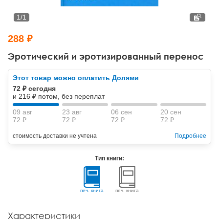
Тревожные расстройства, панические атаки
Психодрама
Психология труда и эргономика
Социальная и организационная психология
1
/
1
Сказкотерапия
Психофизиология
Учебная литература
288 ₽
Другие направления психотерапии
Социальная психология
Классический и юнгианский психоанализ
Эротический и эротизированный перенос
Классический, эриксоновский гипноз и НЛП
Этот товар можно оплатить Долями
72 ₽ сегодня
НЛП
и 216 ₽ потом, без переплат
09 авг
23 авг
06 сен
20 сен
72 ₽
72 ₽
72 ₽
72 ₽
стоимость доставки не учтена
Подробнее
Тип книги:
печ. книга
печ. книга
Характеристики