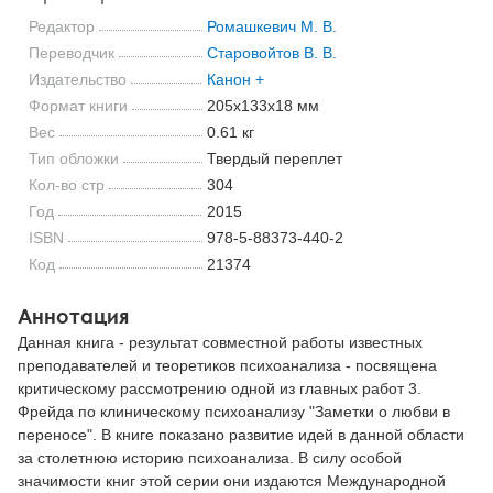
Редактор
Ромашкевич М. В.
Переводчик
Старовойтов В. В.
Издательство
Канон +
Формат книги
205x133x18 мм
Вес
0.61 кг
Тип обложки
Твердый переплет
Кол-во стр
304
Год
2015
ISBN
978-5-88373-440-2
Код
21374
Аннотация
Данная книга - результат совместной работы известных
преподавателей и теоретиков психоанализа - посвящена
критическому рассмотрению одной из главных работ 3.
Фрейда по клиническому психоанализу "Заметки о любви в
переносе". В книге показано развитие идей в данной области
за столетнюю историю психоанализа. В силу особой
значимости книг этой серии они издаются Международной