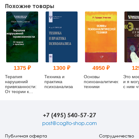
Похожие товары
1375 ₽
1300 ₽
4950 ₽
12
Терапия
Техника и
Основы
Это мо
нарушений
практика
психоаналитической
и я мог
привязанности:
психоанализа
техники
с ним ч
От теории к
практике
+7 (495) 540-57-27
post@cogito-shop.com
Публичная оферта
Сотрудничество