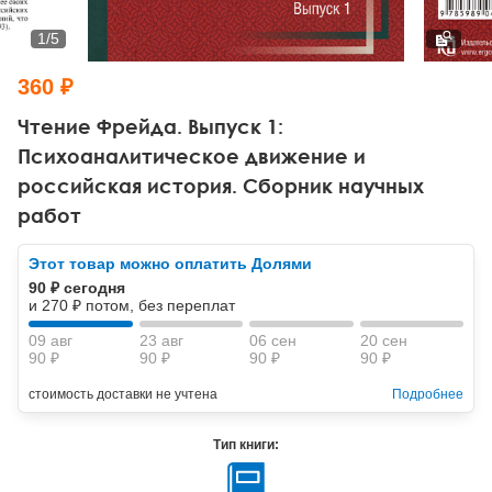
Тревожные расстройства, панические атаки
Психодрама
Психология труда и эргономика
Социальная и организационная психология
1
/
5
Сказкотерапия
Психофизиология
Учебная литература
360 ₽
Другие направления психотерапии
Социальная психология
Классический и юнгианский психоанализ
Чтение Фрейда. Выпуск 1:
Психоаналитическое движение и
Классический, эриксоновский гипноз и НЛП
российская история. Сборник научных
работ
НЛП
Этот товар можно оплатить Долями
90 ₽ сегодня
и 270 ₽ потом, без переплат
09 авг
23 авг
06 сен
20 сен
90 ₽
90 ₽
90 ₽
90 ₽
стоимость доставки не учтена
Подробнее
Тип книги: