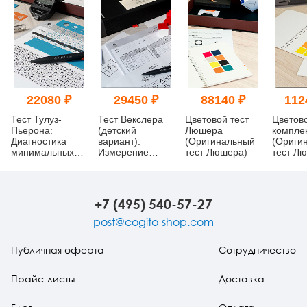
22080 ₽
29450 ₽
88140 ₽
112
Тест Тулуз-
Тест Векслера
Цветовой тест
Цветов
Пьерона:
(детский
Люшера
компле
Диагностика
вариант).
(Оригинальный
(Ориги
минимальных
Измерение
тест Люшера)
тест Л
мозговых
уровня развития
Анализ
дисфункций
интеллекта
конфлик
(кабинетная
Швейца
комплектация)
+7 (495) 540-57-27
post@cogito-shop.com
Публичная оферта
Сотрудничество
Прайс-листы
Доставка