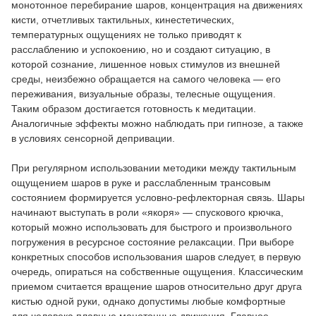
монотонное перебирание шаров, концентрация на движениях
кисти, отчетливых тактильных, кинестетических,
температурных ощущениях не только приводят к
расслаблению и успокоению, но и создают ситуацию, в
которой сознание, лишенное новых стимулов из внешней
среды, неизбежно обращается на самого человека — его
переживания, визуальные образы, телесные ощущения.
Таким образом достигается готовность к медитации.
Аналогичные эффекты можно наблюдать при гипнозе, а также
в условиях сенсорной депривации.
При регулярном использовании методики между тактильным
ощущением шаров в руке и расслабленным трансовым
состоянием формируется условно-рефлекторная связь. Шары
начинают выступать в роли «якоря» — спускового крючка,
который можно использовать для быстрого и произвольного
погружения в ресурсное состояние релаксации. При выборе
конкретных способов использования шаров следует, в первую
очередь, опираться на собственные ощущения. Классическим
приемом считается вращение шаров относительно друг друга
кистью одной руки, однако допустимы любые комфортные
для человека плавные монотонные движения. Главное —