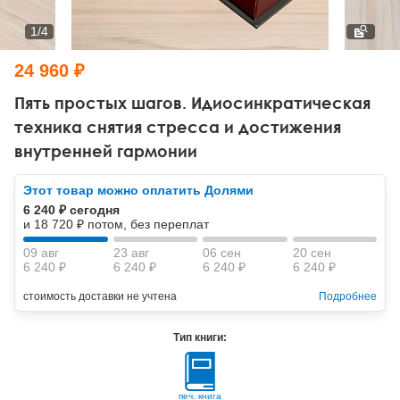
Тревожные расстройства, панические атаки
Психодрама
Психология труда и эргономика
Социальная и организационная психология
1
/
4
Сказкотерапия
Психофизиология
Учебная литература
24 960 ₽
Другие направления психотерапии
Социальная психология
Классический и юнгианский психоанализ
Пять простых шагов. Идиосинкратическая
техника снятия стресса и достижения
Классический, эриксоновский гипноз и НЛП
внутренней гармонии
НЛП
Этот товар можно оплатить Долями
6 240 ₽ сегодня
и 18 720 ₽ потом, без переплат
09 авг
23 авг
06 сен
20 сен
6 240 ₽
6 240 ₽
6 240 ₽
6 240 ₽
стоимость доставки не учтена
Подробнее
Тип книги:
печ. книга