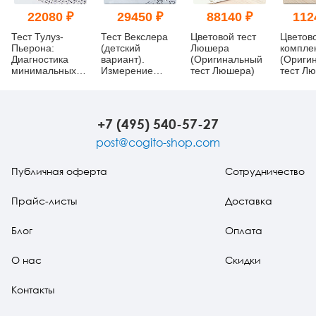
22080 ₽
29450 ₽
88140 ₽
112
Тест Тулуз-
Тест Векслера
Цветовой тест
Цветов
Пьерона:
(детский
Люшера
компле
Диагностика
вариант).
(Оригинальный
(Ориги
минимальных
Измерение
тест Люшера)
тест Л
мозговых
уровня развития
Анализ
дисфункций
интеллекта
конфлик
(кабинетная
Швейца
комплектация)
+7 (495) 540-57-27
post@cogito-shop.com
Публичная оферта
Сотрудничество
Прайс-листы
Доставка
Блог
Оплата
О нас
Скидки
Контакты