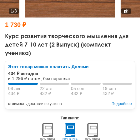
Тревожные расстройства, панические атаки
Психодрама
Психология труда и эргономика
Социальная и организационная психология
1
/
3
Сказкотерапия
Психофизиология
Учебная литература
1 730 ₽
Другие направления психотерапии
Социальная психология
Классический и юнгианский психоанализ
Курс развития творческого мышления для
детей 7-10 лет (2 Выпуск) (комплект
Классический, эриксоновский гипноз и НЛП
ученика)
НЛП
Этот товар можно оплатить Долями
434 ₽ сегодня
и 1 296 ₽ потом, без переплат
08 авг
22 авг
05 сен
19 сен
434 ₽
432 ₽
432 ₽
432 ₽
стоимость доставки не учтена
Подробнее
Тип книги:
печ. книга
печ. книга
печ. книга