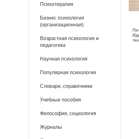
букинист
Психотерапия
Расстройства пищевого
Песочная терапия
Психология труда и
поведения
Психология развития
эргономика
Бизнес психология
Психодрама
(организационная)
Пя
Тревожные расстройства,
Социальная и
Психофизиология
Ид
панические атаки
организационная психология
Возрастная психология и
Сказкотерапия
тех
педагогика
до
Социальная психология
га
Учебная литература
Другие направления
Научная психология
психотерапии
Классический и юнгианский
психоанализ
Популярная психология
Классический, эриксоновский
гипноз и НЛП
Словари, справочники
НЛП
Учебные пособия
Философия, социология
Журналы