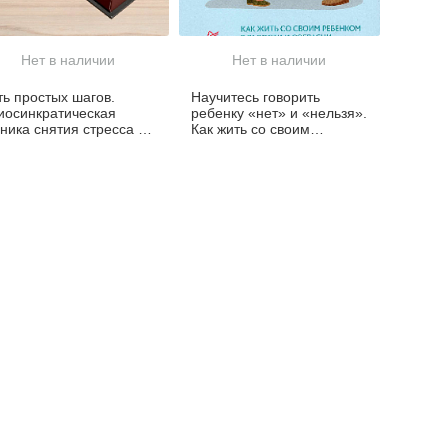
Нет в наличии
Нет в наличии
ть простых шагов.
Научитесь говорить
иосинкратическая
ребенку «нет» и «нельзя».
ника снятия стресса и
Как жить со своим
стижения внутренней
ребенком в радости и
рмонии
согласии