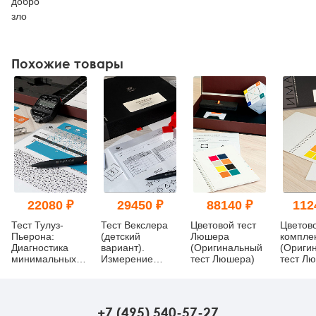
добро
зло
Похожие товары
22080 ₽
29450 ₽
88140 ₽
112
Тест Тулуз-
Тест Векслера
Цветовой тест
Цветов
Пьерона:
(детский
Люшера
компле
Диагностика
вариант).
(Оригинальный
(Ориги
минимальных
Измерение
тест Люшера)
тест Л
мозговых
уровня развития
Анализ
дисфункций
интеллекта
конфлик
(кабинетная
Швейца
комплектация)
+7 (495) 540-57-27