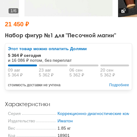
Тревожные расстройства, панические атаки
Психодрама
Психология труда и эргономика
Социальная и организационная психология
1
/
6
Сказкотерапия
Психофизиология
Учебная литература
21 450 ₽
Другие направления психотерапии
Социальная психология
Классический и юнгианский психоанализ
Набор фигур №1 для "Песочной магии"
Классический, эриксоновский гипноз и НЛП
Этот товар можно оплатить Долями
5 364 ₽ сегодня
НЛП
и 16 086 ₽ потом, без переплат
09 авг
23 авг
06 сен
20 сен
5 364 ₽
5 362 ₽
5 362 ₽
5 362 ₽
стоимость доставки не учтена
Подробнее
Характеристики
Серия
Коррекционно-диагностические компл
Издательство
Иматон
Вес
1.85 кг
Код
18901