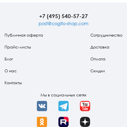
взрослый,
стимульные
стимульные
форма
детский и
материалы:
материалы:
(неиск
подростковый)
HSPQ -
СPQ - детский)
лиценз
+7 (495) 540-57-27
(кабинетная
подростковый)
для ЭВ
комплектация)
Профил
post@cogito-shop.com
Публичная оферта
Сотрудничество
Прайс-листы
Доставка
Блог
Оплата
О нас
Скидки
Контакты
Мы в социальных сетях
VK
Telegram
YouTube
OK
Rutube
Dzen