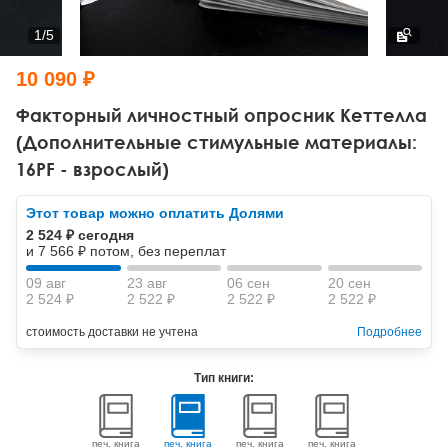
Тревожные расстройства, панические атаки
Психодрама
Психология труда и эргономика
Социальная и организационная психология
1
/
5
Сказкотерапия
Психофизиология
Учебная литература
10 090 ₽
Другие направления психотерапии
Социальная психология
Классический и юнгианский психоанализ
Факторный личностный опросник Кеттелла
(Дополнительные стимульные материалы:
Классический, эриксоновский гипноз и НЛП
16PF - взрослый)
НЛП
Этот товар можно оплатить Долями
2 524 ₽ сегодня
и 7 566 ₽ потом, без переплат
09 авг
23 авг
06 сен
20 сен
2 524 ₽
2 522 ₽
2 522 ₽
2 522 ₽
стоимость доставки не учтена
Подробнее
Тип книги:
печ. книга
печ. книга
печ. книга
печ. книга