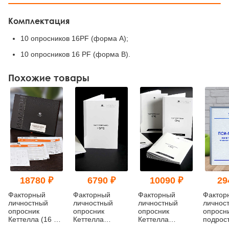
Комплектация
10 опросников 16PF (форма А);
10 опросников 16 PF (форма B).
Похожие товары
18780 ₽
6790 ₽
10090 ₽
29
Факторный
Факторный
Факторный
Фактор
личностный
личностный
личностный
личнос
опросник
опросник
опросник
опросн
Кеттелла (16 PF,
Кеттелла
Кеттелла
подрос
CPQ, HSPQ -
(Дополнительные
(Дополнительные
Кеттелл