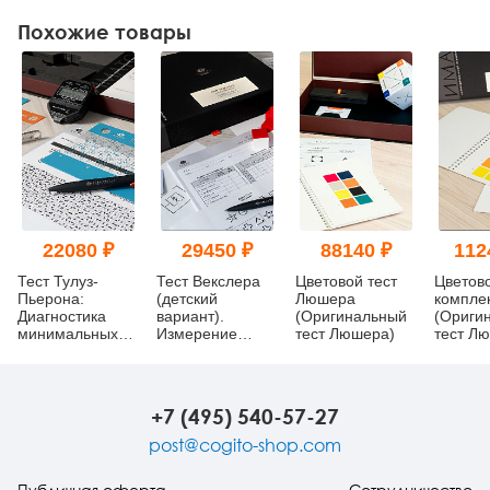
Похожие товары
22080 ₽
29450 ₽
88140 ₽
112
Тест Тулуз-
Тест Векслера
Цветовой тест
Цветов
Пьерона:
(детский
Люшера
компле
Диагностика
вариант).
(Оригинальный
(Ориги
минимальных
Измерение
тест Люшера)
тест Л
мозговых
уровня развития
Анализ
дисфункций
интеллекта
конфлик
(кабинетная
Швейца
комплектация)
+7 (495) 540-57-27
post@cogito-shop.com
Публичная оферта
Сотрудничество