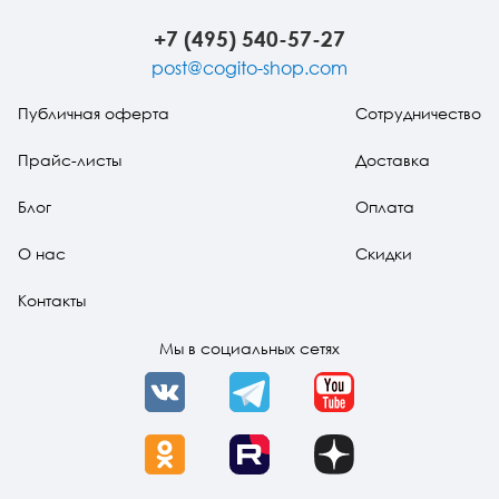
хронич
психич
+7 (495) 540-57-27
травмы
post@cogito-shop.com
Публичная оферта
Сотрудничество
Прайс-листы
Доставка
Блог
Оплата
О нас
Скидки
Контакты
Мы в социальных сетях
VK
Telegram
YouTube
OK
Rutube
Dzen