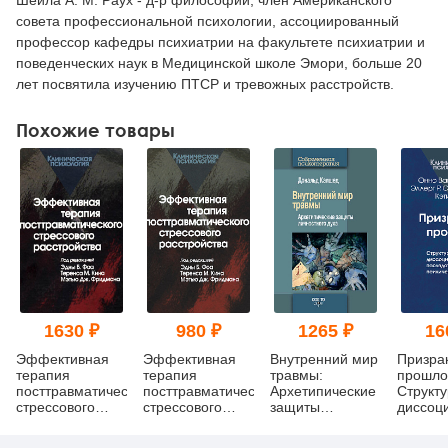
Шейла А. М. Раух - д-р философии, член Американского
совета профессиональной психологии, ассоциированный
профессор кафедры психиатрии на факультете психиатрии и
поведенческих наук в Медицинской школе Эмори, больше 20
лет посвятила изучению ПТСР и тревожных расстройств.
Похожие товары
1630 ₽
980 ₽
1265 ₽
16
Эффективная
Эффективная
Внутренний мир
Призра
терапия
терапия
травмы:
прошло
посттравматического
посттравматического
Архетипические
Структ
стрессового
стрессового
защиты
диссоц
расстройства
расстройства
личностного
терапи
(уценка)
духа
послед