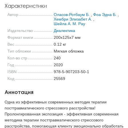
Характеристики
Автор
Оласов-Ротбаум Б.
,
Фоа Эдна Б.
,
Хембри Элизабет А.
,
Шейла А. М. Рау
Издательство
Диалектика
Формат книги
200x125x7 мм
Вес
0.12 кг
Тип обложки
Мягкая обложка
Кол-во стр
240
Год
2020
ISBN
978-5-907203-50-1
Код
25569
Аннотация
Одна из эффективных современных методик терапии
посттравматического стрессового расстройства!
Пролонгированная экспозиция - эффективная современная
методика терапии посттравматического стрессового
расстройства, помогающая клиенту эмоционально обработать