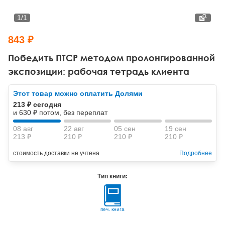
Тревожные расстройства, панические атаки
Психодрама
Психология труда и эргономика
Социальная и организационная психология
1
/
1
Сказкотерапия
Психофизиология
Учебная литература
843 ₽
Другие направления психотерапии
Социальная психология
Классический и юнгианский психоанализ
Победить ПТСР методом пролонгированной
экспозиции: рабочая тетрадь клиента
Классический, эриксоновский гипноз и НЛП
Этот товар можно оплатить Долями
НЛП
213 ₽ сегодня
и 630 ₽ потом, без переплат
08 авг
22 авг
05 сен
19 сен
213 ₽
210 ₽
210 ₽
210 ₽
стоимость доставки не учтена
Подробнее
Тип книги:
печ. книга