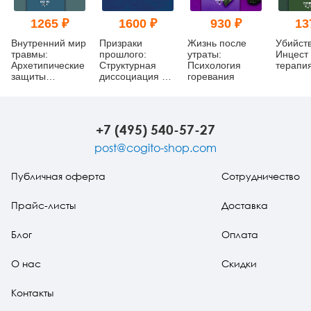
1265 ₽
1600 ₽
930 ₽
13
Внутренний мир
Призраки
Жизнь после
Убийст
травмы:
прошлого:
утраты:
Инцест
Архетипические
Структурная
Психология
терапи
защиты
диссоциация и
горевания
личностного
терапия
духа
последствий
хронической
психической
+7 (495) 540-57-27
травмы
post@cogito-shop.com
Публичная оферта
Сотрудничество
Прайс-листы
Доставка
Блог
Оплата
О нас
Скидки
Контакты