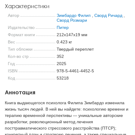
Характеристики
Автор
Зимбардо Филип
,
Сворд Ричард
,
Сворд Розмари
Издательство
Питер
Формат книги
212x147x19 мм
Вес
0.423 кг
Тип обложки
Твердый переплет
Кол-во стр
352
Год
2025
ISBN
978-5-4461-4452-5
Код
53218
Аннотация
Книга выдающегося психолога Филипа Зимбардо изменила
жизнь тысяч людей. В ней вы найдете: психологию времени и
терапию временной перспективы — уникальные авторские
разработки; революционный метод лечения
посттравматического стрессового расстройства (ПТСР);
конкретный план и стратегию лечения, а также специальные