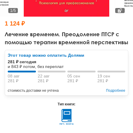
Тревожные расстройства, панические атаки
Психодрама
Психология труда и эргономика
Социальная и организационная психология
1
/
5
Сказкотерапия
Психофизиология
Учебная литература
1 124 ₽
Другие направления психотерапии
Социальная психология
Классический и юнгианский психоанализ
Лечение временем. Преодоление ПТСР с
помощью терапии временной перспективы
Классический, эриксоновский гипноз и НЛП
Этот товар можно оплатить Долями
НЛП
281 ₽ сегодня
и 843 ₽ потом, без переплат
08 авг
22 авг
05 сен
19 сен
281 ₽
281 ₽
281 ₽
281 ₽
стоимость доставки не учтена
Подробнее
Тип книги:
печ. книга