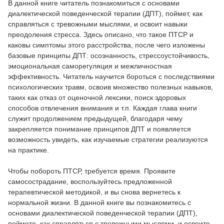
В данной книге читатель познакомиться с основами
диалектической поведенческой терапии (ДПТ), поймет, как
справляться с тревожными мыслями, и освоит навыки
преодоления стресса. Здесь описано, что такое ПТСР и
каковы симптомы этого расстройства, после чего изложены
базовые принципы ДПТ: осознанность, стрессоустойчивость,
эмоциональная саморегуляция и межличностная
эффективность. Читатель научится бороться с последствиями
психологических травм, освоив множество полезных навыков,
таких как отказ от оценочной лексики, поиск здоровых
способов отвлечения внимания и т.п. Каждая глава книги
служит продолжением предыдущей, благодаря чему
закрепляется понимание принципов ДПТ и появляется
возможность увидеть, как изучаемые стратегии реализуются
на практике.
Чтобы побороть ПТСР, требуется время. Проявите
самосострадание, воспользуйтесь предложенной
терапевтической методикой, и вы снова вернетесь к
нормальной жизни. В данной книге вы познакомитесь с
основами диалектической поведенческой терапии (ДПТ),
поймете, как справляться с тревожными мыслями, и освоите