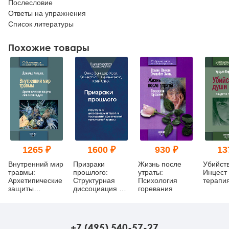
Послесловие
Ответы на упражнения
Список литературы
Похожие товары
1265 ₽
1600 ₽
930 ₽
13
Внутренний мир
Призраки
Жизнь после
Убийст
травмы:
прошлого:
утраты:
Инцест
Архетипические
Структурная
Психология
терапи
защиты
диссоциация и
горевания
личностного
терапия
духа
последствий
хронической
психической
+7 (495) 540-57-27