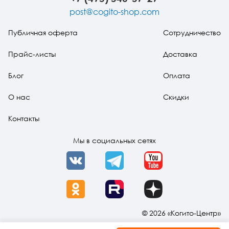
травмы
post@cogito-shop.com
Публичная оферта
Сотрудничество
Прайс-листы
Доставка
Блог
Оплата
О нас
Скидки
Контакты
Мы в социальных сетях
VK
Telegram
YouTube
OK
Rutube
Dzen
© 2026 «Когито-Центр»