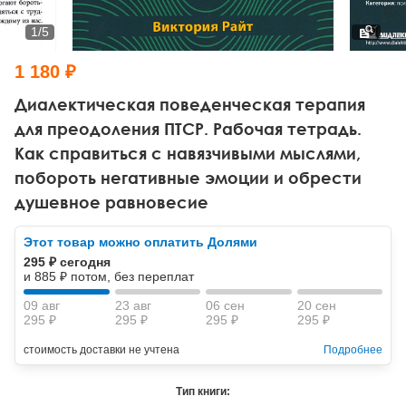
Тревожные расстройства, панические атаки
Психодрама
Психология труда и эргономика
Социальная и организационная психология
1
/
5
Сказкотерапия
Психофизиология
Учебная литература
1 180 ₽
Другие направления психотерапии
Социальная психология
Классический и юнгианский психоанализ
Диалектическая поведенческая терапия
для преодоления ПТСР. Рабочая тетрадь.
Классический, эриксоновский гипноз и НЛП
Как справиться с навязчивыми мыслями,
побороть негативные эмоции и обрести
НЛП
душевное равновесие
Этот товар можно оплатить Долями
295 ₽ сегодня
и 885 ₽ потом, без переплат
09 авг
23 авг
06 сен
20 сен
295 ₽
295 ₽
295 ₽
295 ₽
стоимость доставки не учтена
Подробнее
Тип книги: