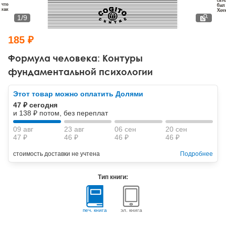
Тревожные расстройства, панические атаки
Психодрама
Психология труда и эргономика
Социальная и организационная психология
1
/
9
Сказкотерапия
Психофизиология
Учебная литература
185 ₽
Другие направления психотерапии
Социальная психология
Классический и юнгианский психоанализ
Формула человека: Контуры
фундаментальной психологии
Классический, эриксоновский гипноз и НЛП
Этот товар можно оплатить Долями
НЛП
47 ₽ сегодня
и 138 ₽ потом, без переплат
09 авг
23 авг
06 сен
20 сен
47 ₽
46 ₽
46 ₽
46 ₽
стоимость доставки не учтена
Подробнее
Тип книги:
печ. книга
эл. книга