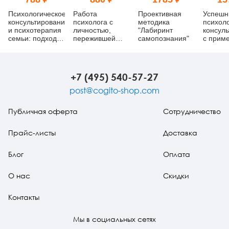
Психологическое
Работа
Проективная
Успешн
консультирование
психолога с
методика
психоло
и психотерапия
личностью,
"Лабиринт
консул
семьи: подходы,
пережившей
самопознания"
с прим
приемы и
психотравму
метафо
техники
карт
+7 (495) 540-57-27
post@cogito-shop.com
Публичная оферта
Сотрудничество
Прайс-листы
Доставка
Блог
Оплата
О нас
Скидки
Контакты
Мы в социальных сетях