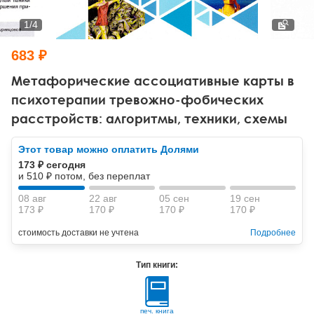
Тревожные расстройства, панические атаки
Психодрама
Психология труда и эргономика
Социальная и организационная психология
1
/
4
Сказкотерапия
Психофизиология
Учебная литература
683 ₽
Другие направления психотерапии
Социальная психология
Классический и юнгианский психоанализ
Метафорические ассоциативные карты в
психотерапии тревожно-фобических
Классический, эриксоновский гипноз и НЛП
расстройств: алгоритмы, техники, схемы
НЛП
Этот товар можно оплатить Долями
173 ₽ сегодня
и 510 ₽ потом, без переплат
08 авг
22 авг
05 сен
19 сен
173 ₽
170 ₽
170 ₽
170 ₽
стоимость доставки не учтена
Подробнее
Тип книги:
печ. книга