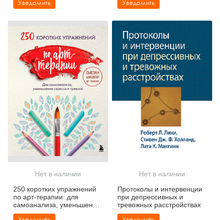
Уведомить
Уведомить
техник. Воркбук
эмоционального
игнорирования
Нет в наличии
Нет в наличии
250 коротких упражнений
Протоколы и интервенции
по арт-терапии: для
при депрессивных и
самоанализа, уменьшения
тревожных расстройствах
стресса и тревоги
Уведомить
Уведомить