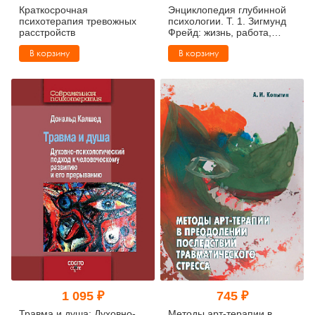
Краткосрочная
Энциклопедия глубинной
психотерапия тревожных
психологии. Т. 1. Зигмунд
расстройств
Фрейд: жизнь, работа,
наследие
В корзину
В корзину
1 095 ₽
745 ₽
Травма и душа: Духовно-
Методы арт-терапии в