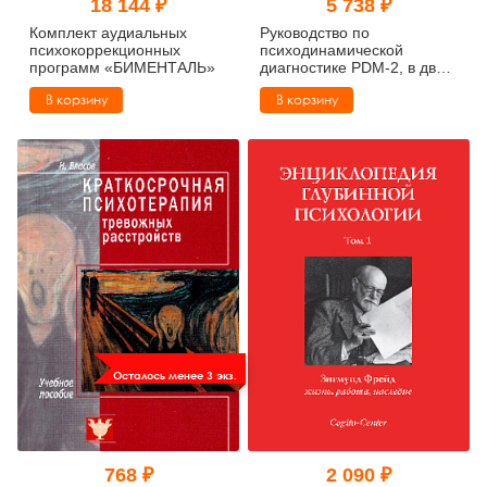
18 144 ₽
5 738 ₽
Комплект аудиальных
Руководство по
психокоррекционных
психодинамической
программ «БИМЕНТАЛЬ»
диагностике PDM-2, в двух
томах
В корзину
В корзину
Осталось менее 3 экз.
768 ₽
2 090 ₽