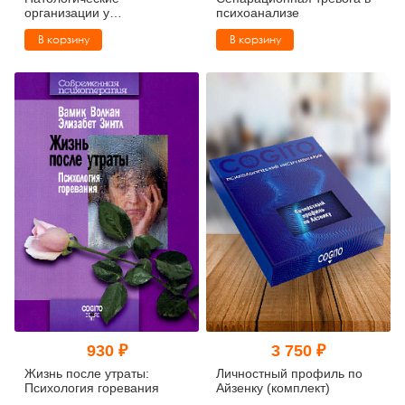
организации у
психоанализе
психотических,
В корзину
В корзину
невротических и
пограничных пациентов
930 ₽
3 750 ₽
Жизнь после утраты:
Личностный профиль по
Психология горевания
Айзенку (комплект)