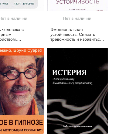
Нет в наличии
Нет в наличии
 человека с
Эмоциональная
ярным
устойчивость. Снизить
ойством.
тревожность и избавиться
ческие советы для
от навязчивых мыслей с
и близкому
помощью медитации