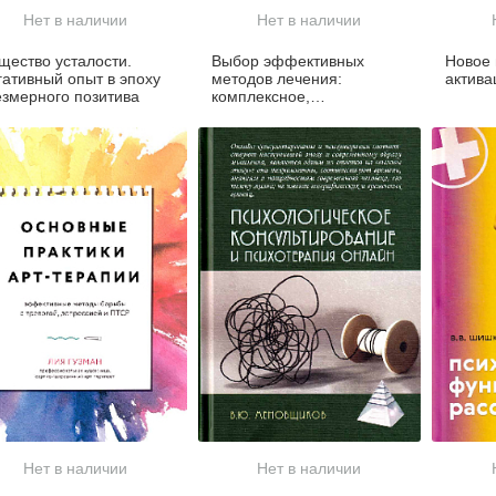
Нет в наличии
Нет в наличии
щество усталости.
Выбор эффективных
Новое 
гативный опыт в эпоху
методов лечения:
актива
езмерного позитива
комплексное,
систематическое
руководство по лечению
психических расстройств
Нет в наличии
Нет в наличии