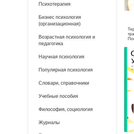
букинист
Психотерапия
Расстройства пищевого
Песочная терапия
Психология труда и
поведения
Психология развития
эргономика
Бизнес психология
Психодрама
(организационная)
Те
Тревожные расстройства,
Социальная и
Психофизиология
тр
панические атаки
организационная психология
Возрастная психология и
Сказкотерапия
По
педагогика
по
Социальная психология
от
Учебная литература
Другие направления
Научная психология
психотерапии
Классический и юнгианский
психоанализ
Популярная психология
Классический, эриксоновский
гипноз и НЛП
Словари, справочники
НЛП
Учебные пособия
Философия, социология
Журналы