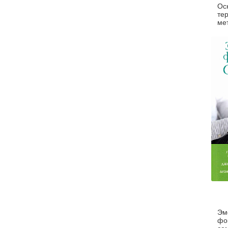
Ос
те
ме
тр
ПТ
Эм
фо