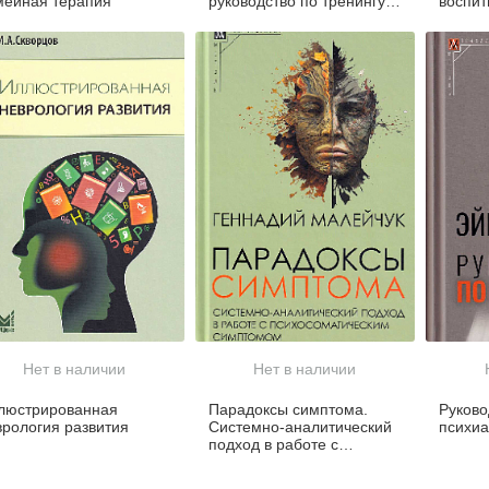
мейная терапия
руководство по тренингу
воспит
навыков осознанности,
лишне
межличностной
эффективности,
регуляции эмоций и
стрессоустойчивости
Нет в наличии
Нет в наличии
люстрированная
Парадоксы симптома.
Руково
врология развития
Системно-аналитический
психиа
подход в работе с
психосоматическим
симптомом (новое