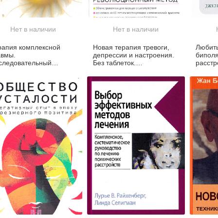
Нет в наличии
Нет в наличии
рапия комплексной
Новая терапия тревоги,
Любить
авмы.
депрессии и настроения.
бипол
следовательный
Без таблеток.
расстр
дход на основе
Революционный метод
Практи
ношений
помощ