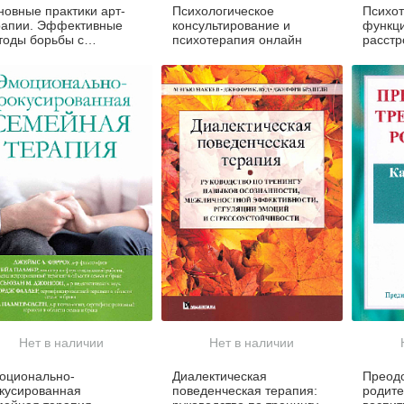
новные практики арт-
Психологическое
Психо
рапии. Эффективные
консультирование и
функц
тоды борьбы с
психотерапия онлайн
расстр
евогой, депрессией и
справо
СР
психол
Нет в наличии
Нет в наличии
оционально-
Диалектическая
Преод
кусированная
поведенческая терапия:
родите