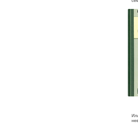
се
Ил
не