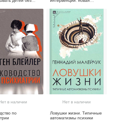
ывать детей без
интервенции: новая
го волнения
практическая модель в
области психического
здоровья и
интегрированной помощи
Нет в наличии
Нет в наличии
дство по
Ловушки жизни. Типичные
трии
автоматизмы психики