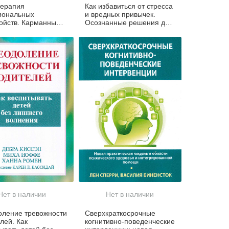
терапия
Как избавиться от стресса
иональных
и вредных привычек.
ойств. Карманный
Осознанные решения для
чник врача и
разума, тела и отношений
ога
Нет в наличии
Нет в наличии
оление тревожности
Сверхкраткосрочные
лей. Как
когнитивно-поведенческие