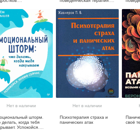
дростков:
поведенческая терапия.
поведе
лекательное
Теория и практика
депре
ководство по
лечения расстройств,
равлению тревогой и
вызванных чрезмерным
рессом, пониманию
самоконтролем
оих эмоций и освоению
выков эффективного
щения
Нет в наличии
Нет в наличии
оциональный шторм.
Психотерапия страха и
Паниче
 делать, когда тебя
панических атак
своё т
рывает. Успокойся.
ямо cейчас