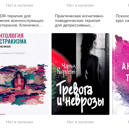
Нет в наличии
Нет в наличии
DR-терапия для
Практическая когнитивно-
Психос
чения военнослужащих
поведенческая терапия
курс 
ветеранов. Клиническое
для депрессивных,
ководство
тревожных и склонных к
суициду детей и
подростков
Нет в наличии
Нет в наличии