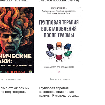
нческая терапия
Учебное пособие. 3-е изд.
ссии
Нет в наличии
Нет в наличии
ские атаки: возьми
Групповая терапия
ело под контроль
восстановления после
травмы. Руководство для
специалистов