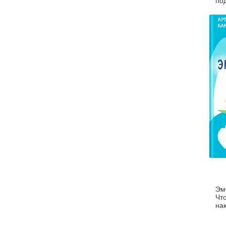
по
ув
ру
уп
ст
св
на
об
Эм
Что
нак
Пр