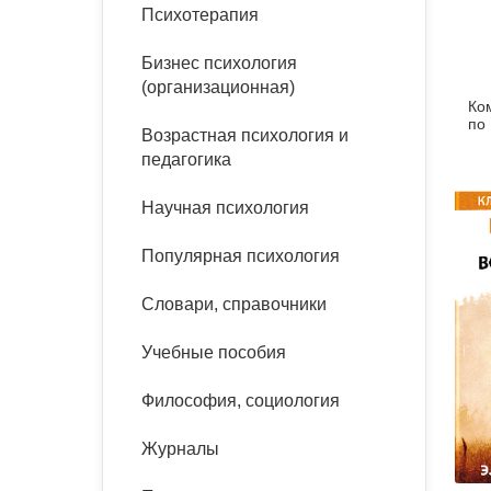
букинист
Психотерапия
Расстройства пищевого
Песочная терапия
Психология труда и
поведения
Психология развития
эргономика
Бизнес психология
Психодрама
(организационная)
Ко
Тревожные расстройства,
Социальная и
Психофизиология
по 
панические атаки
организационная психология
Возрастная психология и
Сказкотерапия
педагогика
Социальная психология
Учебная литература
Другие направления
Научная психология
психотерапии
Классический и юнгианский
психоанализ
Популярная психология
Классический, эриксоновский
гипноз и НЛП
Словари, справочники
НЛП
Учебные пособия
Философия, социология
Журналы