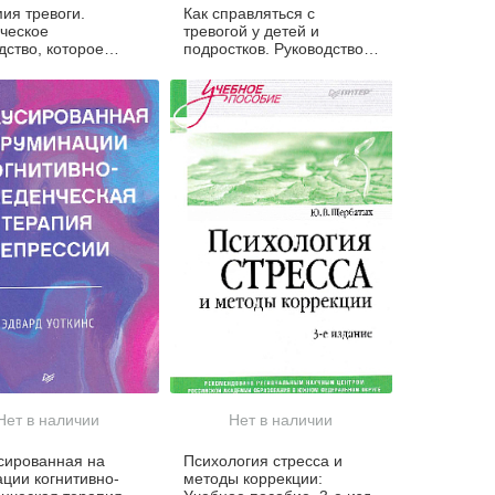
ия тревоги.
Как справляться с
ческое
тревогой у детей и
дство, которое
подростков. Руководство
тит вашу тревогу в
для близких и родных
пособность
Нет в наличии
Нет в наличии
сированная на
Психология стресса и
ции когнитивно-
методы коррекции: