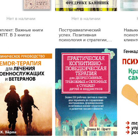
Нет в наличии
Нет в наличии
мплект: Важные книги
Посттравматический
Навыки
КПТ. В 3 книгах
успех. Позитивная
психот
психология и стратегии,
клиент
ориентированные на
инстру
решение
упраж