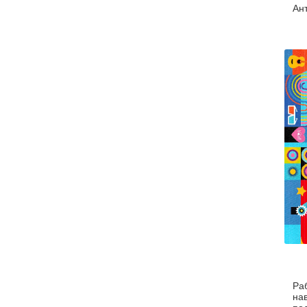
Ан
Ра
на