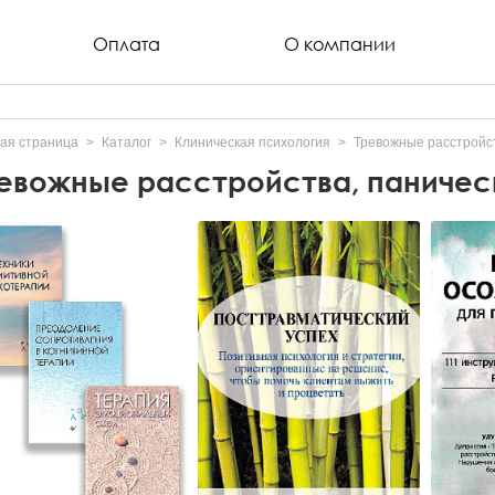
Оплата
О компании
ая страница
Каталог
Клиническая психология
Тревожные расстройст
евожные расстройства, паничес