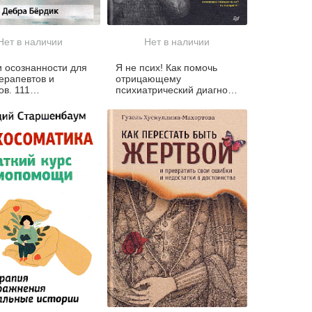
Нет в наличии
Нет в наличии
 осознанности для
Я не псих! Как помочь
ерапевтов и
отрицающему
ов. 111
психиатрический диагноз
ментов, методик и
человеку начать лечение
нений