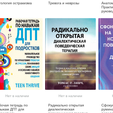
тология остракизма
Тревога и неврозы
Анатом
Практи
руково
превра
суперс
Нет в наличии
Нет в наличии
бочая тетрадь по
Радикально открытая
Сфоку
выкам ДПТ для
диалектическая
румина