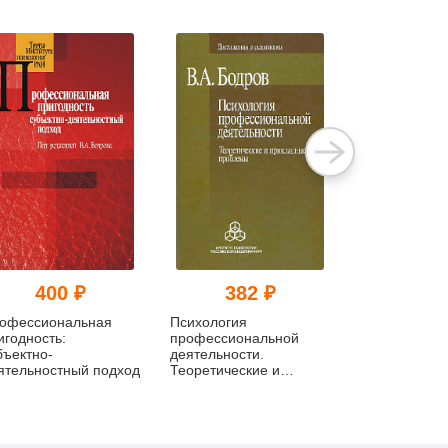
400 ₽
382 ₽
624
офессиональная
Психология
Психологиче
игодность:
профессиональной
стресс: разв
бъектно-
деятельности.
преодоление 
ятельностный подход
Теоретические и
прикладные проблемы
(pdf)