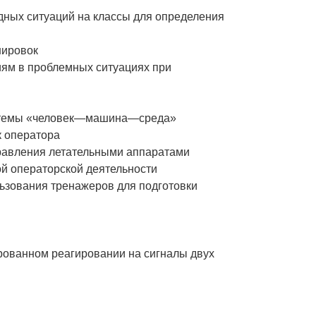
дных ситуаций на классы для определения
нировок
иям в проблемных ситуациях при
истемы «человек—машина—среда»
к оператора
равления летательными аппаратами
й операторской деятельности
ьзования тренажеров для подготовки
рованном реагировании на сигналы двух