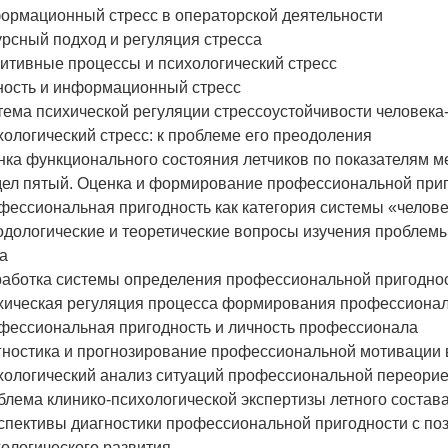
ормационный стресс в операторской деятельности
рсный подход и регуляция стресса
итивные процессы и психологический стресс
ность и информационный стресс
ема психической регуляции стрессоустойчивости человека
ологический стресс: к проблеме его преодоления
нка функционального состояния летчиков по показателям
дел пятый. Оценка и формирование профессиональной при
фессиональная пригодность как категория системы «чело
одологические и теоретические вопросы изучения проблем
а
работка системы определения профессиональной пригодно
хическая регуляция процесса формирования профессионал
фессиональная пригодность и личность профессионала
гностика и прогнозирование профессиональной мотивации в
хологический анализ ситуаций профессиональной переорие
лема клинико-психологической экспертизы летного состав
спективы диагностики профессиональной пригодности с по
ологического развития