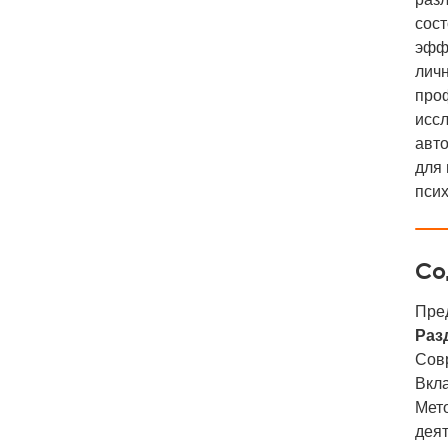
сост
эфф
лич
проф
исс
авто
для 
псих
Со
Пре
Раз
Сов
Вкла
Мет
дея