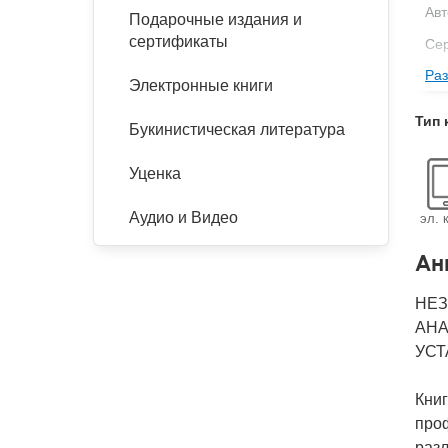
Авт
Подарочные издания и
сертификаты
Се
Раз
Изд
Электронные книги
Фор
Тип 
Букинистическая литература
Ве
Тип
Уценка
Кол
Аудио и Видео
эл. 
Год
Ан
IS
Ко
НЕЗ
АНА
УСТ
Кни
про
разл