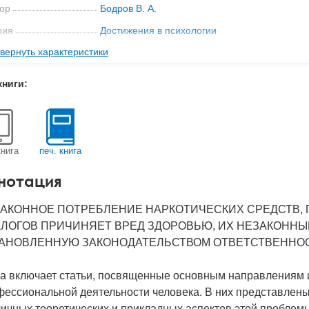
ор
Бодров В. А.
рия
Достижения в психологии
вернуть характеристики
ательство
ИП РАН
мат книги
221x148x27 мм
книги:
с
0.646 кг
 обложки
Твердый переплет
-во стр
623
книга
печ. книга
2006
нотация
BN
5-9270-0088-6
д
14362
АКОННОЕ ПОТРЕБЛЕНИЕ НАРКОТИЧЕСКИХ СРЕДСТВ, 
ЛОГОВ ПРИЧИНЯЕТ ВРЕД ЗДОРОВЬЮ, ИХ НЕЗАКОННЫ
АНОВЛЕННУЮ ЗАКОНОДАТЕЛЬСТВОМ ОТВЕТСТВЕННОС
га включает статьи, посвященные основным направлениям 
фессиональной деятельности человека. В них представлен
ичных теоретических и прикладных аспектов этой проблем