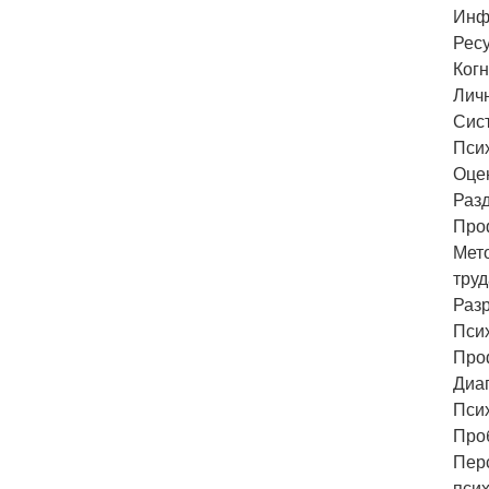
Инф
Ресу
Когн
Лич
Сист
Псих
Оце
Раз
Про
Мет
труд
Раз
Пси
Про
Диа
Пси
Проб
Пер
псих