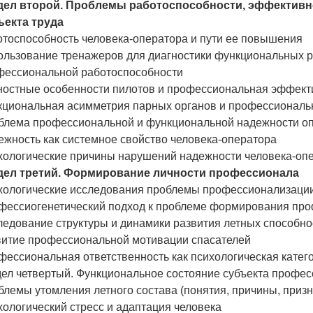
дел второй. Проблемы работоспособности, эффективн
ъекта труда
отоспособность человека-оператора и пути ее повышения
ользование тренажеров для диагностики функциональных р
фессиональной работоспособности
ностные особенности пилотов и профессиональная эффект
кциональная асимметрия парных органов и профессиональ
блема профессиональной и функциональной надежности о
жность как системное свойство человека-оператора
хологические причины нарушений надежности человека-оп
дел третий. Формирование личности профессионала
хологические исследования проблемы профессионализации
фессиогенетический подход к проблеме формирования пр
ледование структуры и динамики развития летных способно
витие профессиональной мотивации спасателей
ессиональная ответственность как психологическая катег
дел четвертый. Функциональное состояние субъекта профе
лемы утомления летного состава (понятия, причины, призн
ологический стресс и адаптация человека