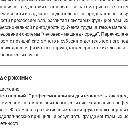
ояния исследований в этой области, рассматриваются кате
ективности и надежности деятельности, представлены резу
ности профессионала, развития некоторых функциональных 
ессиональной пригодности субъекта труда, а также матер
ледований системы "человек - машина - среда". Перечисл
ром с позиций системного и субъектно-деятельностного по
психологов и физиологов труда, инженерных психологов и э
ологических вузов.
держание
дисловие
дел первый. Профессиональная деятельность как пре
ременное состояние психологических исследований профе
д Б. Ф. Ломова в развитие психологии труда и инженерной
одологические принципы и результаты фундаментальных и
тельности