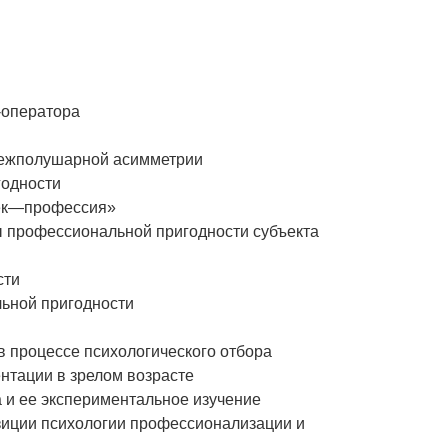
-оператора
 межполушарной асимметрии
годности
век—профессия»
ы профессиональной пригодности субъекта
сти
ьной пригодности
 процессе психологического отбора
нтации в зрелом возрасте
а и ее экспериментальное изучение
зиции психологии профессионализации и