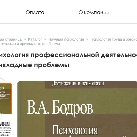
Оплата
О компании
ая страница
Каталог
Научная психология
Психология труда и эргон
тические и прикладные проблемы
ихология профессиональной деятельнос
икладные проблемы