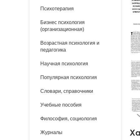
букинист
Психотерапия
Расстройства пищевого
Песочная терапия
Психология труда и
поведения
Психология развития
эргономика
Бизнес психология
Психодрама
(организационная)
Тревожные расстройства,
Социальная и
Психофизиология
панические атаки
организационная психология
Сказкотерапия
Возрастная психология и
Социальная психология
педагогика
Учебная литература
Другие направления
психотерапии
Научная психология
Классический и юнгианский
психоанализ
Классический, эриксоновский
Популярная психология
гипноз и НЛП
Словари, справочники
НЛП
Учебные пособия
Философия, социология
Ха
Журналы