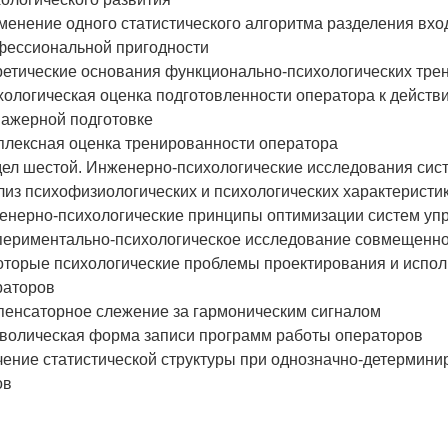
енение одного статистического алгоритма разделения вхо
фессиональной пригодности
ретические основания функционально-психологических тре
ологическая оценка подготовленности оператора к действ
нажерной подготовке
плексная оценка тренированности оператора
дел шестой. Инженерно-психологические исследования с
из психофизиологических и психологических характеристи
енерно-психологические принципы оптимизации систем уп
периментально-психологическое исследование совмещенно
оторые психологические проблемы проектирования и испол
раторов
пенсаторное слежение за гармоническим сигналом
волическая форма записи программ работы операторов
чение статистической структуры при однозначно-детермини
ов