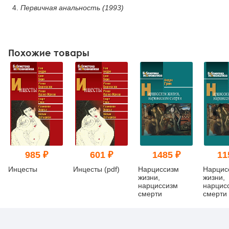
Первичная анальность (1993)
Похожие товары
985 ₽
601 ₽
1485 ₽
11
Инцесты
Инцесты (pdf)
Нарциссизм
Нарцис
жизни,
жизни,
нарциссизм
нарцис
смерти
смерти 