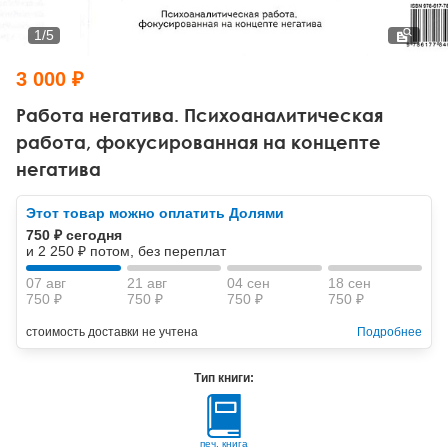
Тревожные расстройства, панические атаки
Психодрама
Психология труда и эргономика
Социальная и организационная психология
1
/
5
Сказкотерапия
Психофизиология
Учебная литература
3 000 ₽
Другие направления психотерапии
Социальная психология
Классический и юнгианский психоанализ
Работа негатива. Психоаналитическая
работа, фокусированная на концепте
Классический, эриксоновский гипноз и НЛП
негатива
НЛП
Этот товар можно оплатить Долями
750 ₽ сегодня
и 2 250 ₽ потом, без переплат
07 авг
21 авг
04 сен
18 сен
750 ₽
750 ₽
750 ₽
750 ₽
стоимость доставки не учтена
Подробнее
Тип книги:
печ. книга